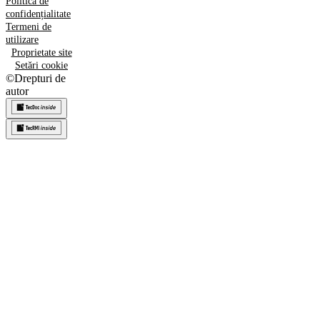
Politica de
confidențialitate
Termeni de
utilizare
Proprietate site
Setări cookie
©
Drepturi de
autor