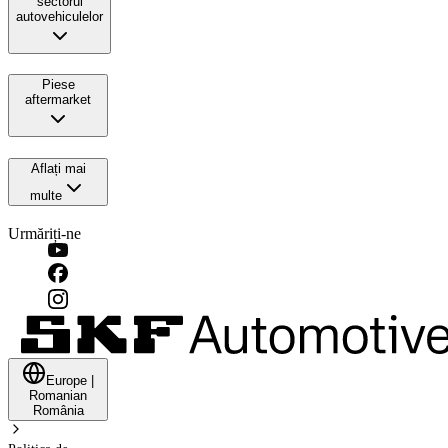
sectorul
autovehiculelor
Piese
aftermarket
Aflați mai
multe
Urmăriți-ne
Europe
|
Romanian
România