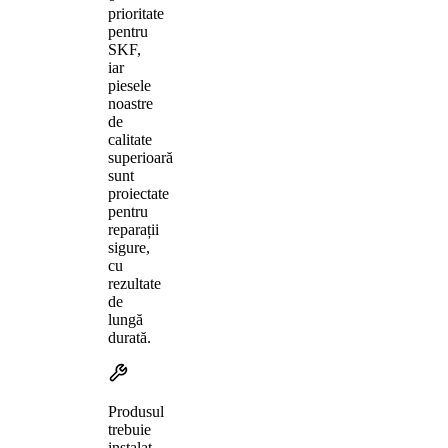
prioritate
pentru
SKF,
iar
piesele
noastre
de
calitate
superioară
sunt
proiectate
pentru
reparații
sigure,
cu
rezultate
de
lungă
durată.
Produsul
trebuie
instalat