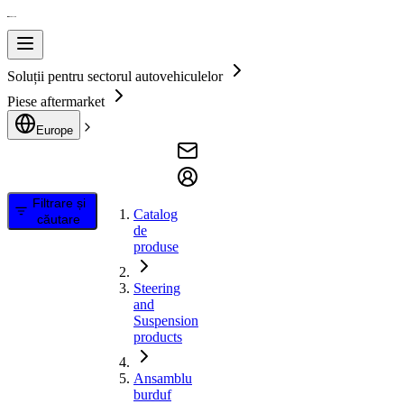
Soluții pentru sectorul autovehiculelor
Piese aftermarket
Europe
Filtrare și
Catalog
căutare
de
produse
Steering
and
Suspension
products
Ansamblu
burduf