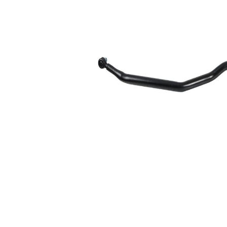
Lungime
mm
pt.
diametrul
60 mm
cablului
Dimensiune
30,2
con 1
mm
Dimensiune
30,2
con 2
mm