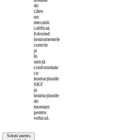
de
către
un
mecanic
calificat,
folosind
instrumentele
corecte
și
în
strictă
conformitate
cu
instrucțiunile
SKF
și
instrucțiunile
de
montare
pentru
vehicul.
Soluții pentru