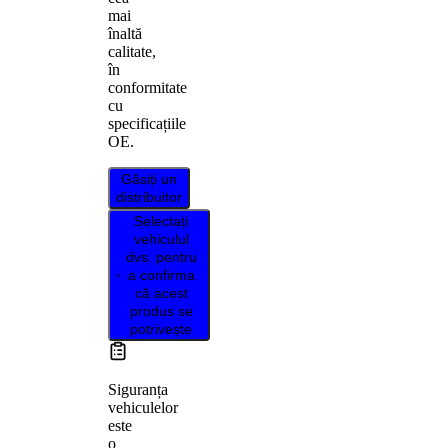
mai
înaltă
calitate,
în
conformitate
cu
specificațiile
OE.
Găsiți un
distribuitor
Selectați
vehiculul
dvs. pentru
a confirma
că acest
produs se
potrivește
Siguranța
vehiculelor
este
o