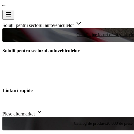
Soluții pentru sectorul autovehiculelor
Curse
Puține locuri oferă șansa efe
Soluții pentru sectorul autovehiculelor
Linkuri rapide
Piese aftermarket
Catalog de produse
20.000 de piese 