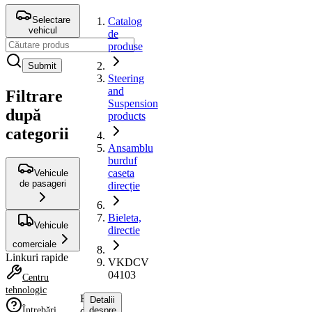
Selectare
Catalog
vehicul
de
produse
Submit
Steering
and
Filtrare
Suspension
după
products
categorii
Ansamblu
burduf
caseta
Vehicule
de pasageri
direcție
Bieleta,
Vehicule
directie
comerciale
Linkuri rapide
VKDCV
04103
Centru
tehnologic
Bieleta,
Detalii
Întrebări
directie
despre