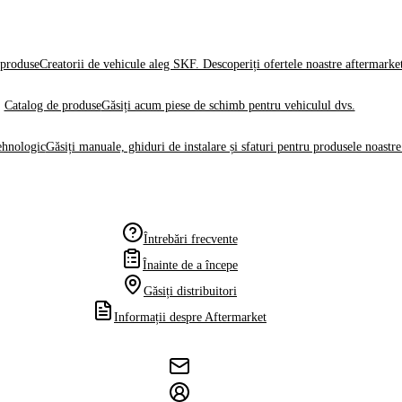
produse
Creatorii de vehicule aleg SKF. Descoperiți ofertele noastre aftermarke
Catalog de produse
Găsiți acum piese de schimb pentru vehiculul dvs.
ehnologic
Găsiți manuale, ghiduri de instalare și sfaturi pentru produsele noastre
Întrebări frecvente
Înainte de a începe
Găsiți distribuitori
Informații despre Aftermarket