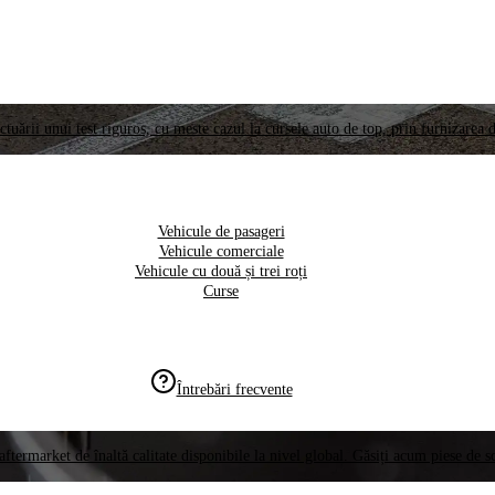
ctuării unui test riguros, cu meste cazul la cursele auto de top, prin furnizarea d
Vehicule de pasageri
Vehicule comerciale
Vehicule cu două și trei roți
Curse
Întrebări frecvente
aftermarket de înaltă calitate disponibile la nivel global. Găsiți acum piese de 