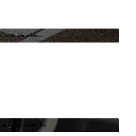
e noi designuri și tehnici.
schimb pentru vehiculul dvs.