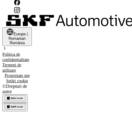
Europe
|
Romanian
România
Politica de
confidențialitate
Termeni de
utilizare
Proprietate site
Setări cookie
©
Drepturi de
autor