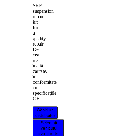
SKF
suspension
repair
kit
for
a
quality
repair.
De
cea
mai
înaltă
calitate,
în
conformitate
cu
specificațiile
OE.
Găsiți un
distribuitor
Selectați
vehiculul
dvs. pentru