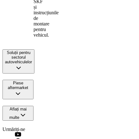
SKF
și
instrucțiunile
de
montare
pentru
vehicul.
Soluții pentru
sectorul
autovehiculelor
Piese
aftermarket
Aflați mai
multe
Urmăriți-ne