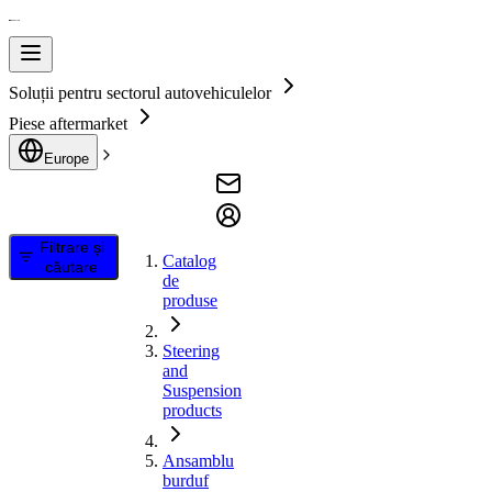
Soluții pentru sectorul autovehiculelor
Piese aftermarket
Europe
Filtrare și
Catalog
căutare
de
produse
Steering
and
Suspension
products
Ansamblu
burduf