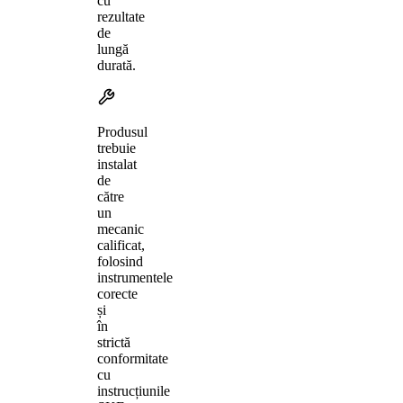
cu
rezultate
de
lungă
durată.
Produsul
trebuie
instalat
de
către
un
mecanic
calificat,
folosind
instrumentele
corecte
și
în
strictă
conformitate
cu
instrucțiunile