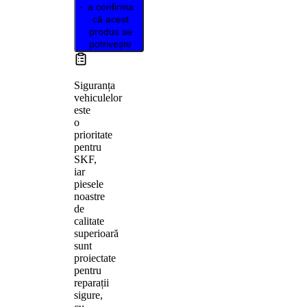
a confirma
că acest
produs se
potrivește
Siguranța
vehiculelor
este
o
prioritate
pentru
SKF,
iar
piesele
noastre
de
calitate
superioară
sunt
proiectate
pentru
reparații
sigure,