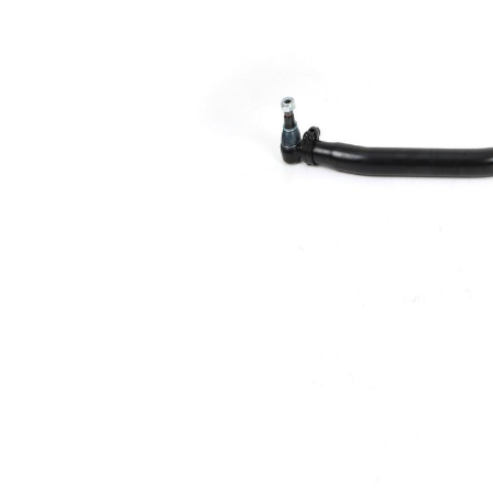
cablului
Dimensiune
30,2
con 1
mm
Dimensiune
28,8
con 2
mm