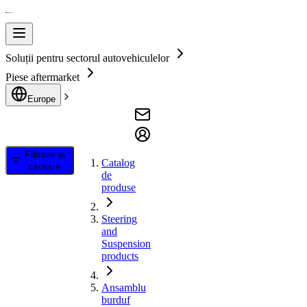
Soluții pentru sectorul autovehiculelor
Piese aftermarket
Europe
Filtrare și
Catalog
căutare
de
produse
Steering
and
Suspension
products
Ansamblu
burduf