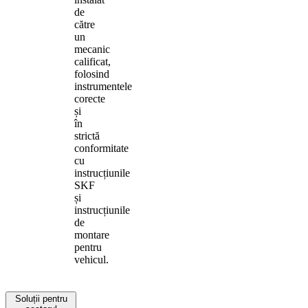
de
către
un
mecanic
calificat,
folosind
instrumentele
corecte
și
în
strictă
conformitate
cu
instrucțiunile
SKF
și
instrucțiunile
de
montare
pentru
vehicul.
Soluții pentru