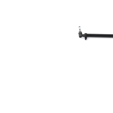
diametrul
30 mm
cablului
Dimensiune
20 mm
con 1
Dimensiune
20 mm
con 2