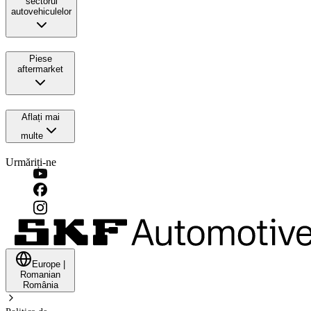
sectorul
autovehiculelor
Piese
aftermarket
Aflați mai
multe
Urmăriți-ne
Europe
|
Romanian
România