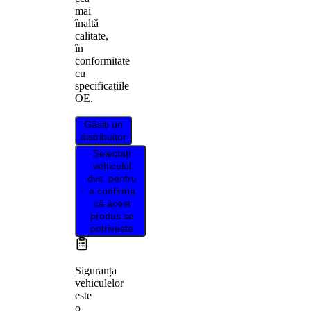
mai
înaltă
calitate,
în
conformitate
cu
specificațiile
OE.
Găsiți un
distribuitor
Selectați
vehiculul
dvs. pentru
a confirma
că acest
produs se
potrivește
Siguranța
vehiculelor
este
o