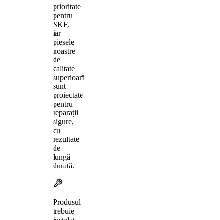
prioritate
pentru
SKF,
iar
piesele
noastre
de
calitate
superioară
sunt
proiectate
pentru
reparații
sigure,
cu
rezultate
de
lungă
durată.
Produsul
trebuie
instalat