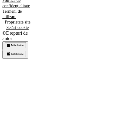
Politica de
confidențialitate
Termeni de
utilizare
Proprietate site
Setări cookie
©
Drepturi de
autor