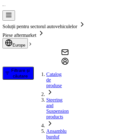
Soluții pentru sectorul autovehiculelor
Piese aftermarket
Europe
Filtrare și
Catalog
căutare
de
produse
Steering
and
Suspension
products
Ansamblu
burduf