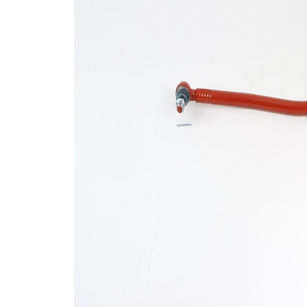
cablului
Dimensiune
30,2
con 1
mm
Dimensiune
30,2
con 2
mm