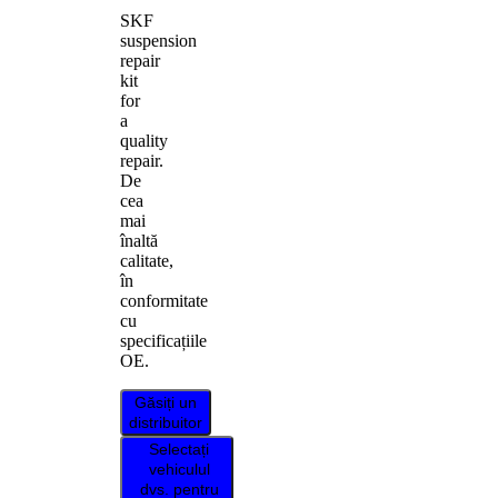
SKF
suspension
repair
kit
for
a
quality
repair.
De
cea
mai
înaltă
calitate,
în
conformitate
cu
specificațiile
OE.
Găsiți un
distribuitor
Selectați
vehiculul
dvs. pentru