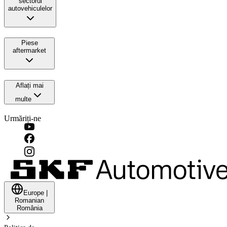
sectorul
autovehiculelor
Piese
aftermarket
Aflați mai
multe
Urmăriți-ne
Europe
|
Romanian
România