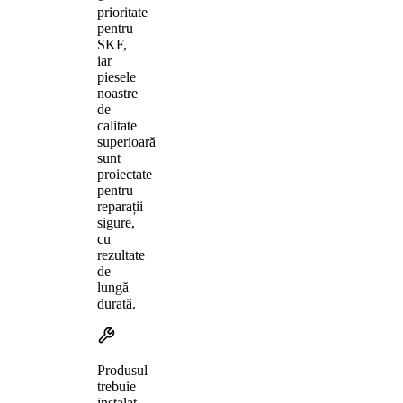
prioritate
pentru
SKF,
iar
piesele
noastre
de
calitate
superioară
sunt
proiectate
pentru
reparații
sigure,
cu
rezultate
de
lungă
durată.
Produsul
trebuie
instalat