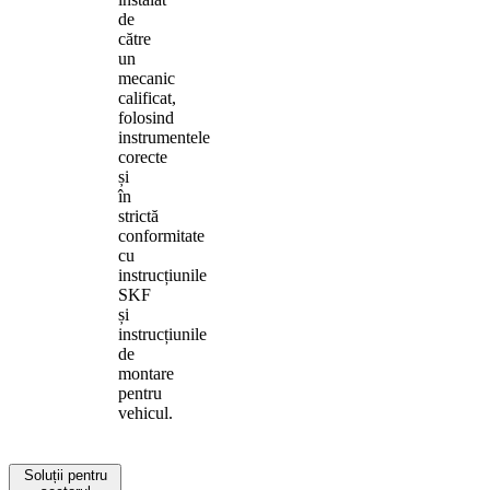
de
către
un
mecanic
calificat,
folosind
instrumentele
corecte
și
în
strictă
conformitate
cu
instrucțiunile
SKF
și
instrucțiunile
de
montare
pentru
vehicul.
Soluții pentru