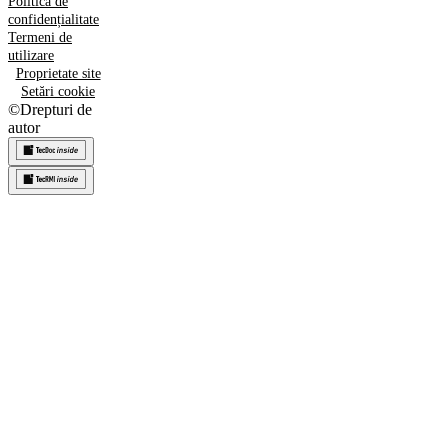
Politica de
confidențialitate
Termeni de
utilizare
Proprietate site
Setări cookie
©
Drepturi de
autor