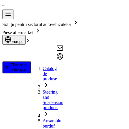
Soluții pentru sectorul autovehiculelor
Piese aftermarket
Europe
Filtrare și
Catalog
căutare
de
produse
Steering
and
Suspension
products
Ansamblu
burduf