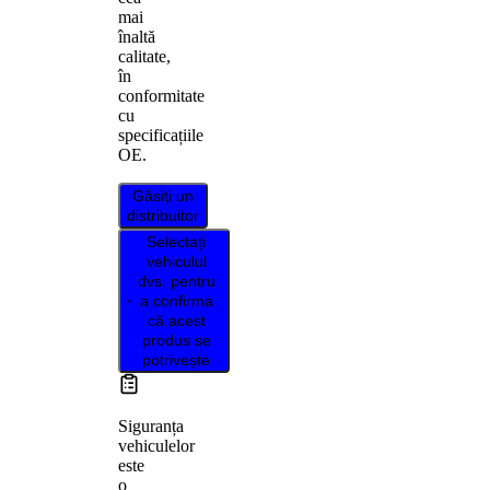
mai
înaltă
calitate,
în
conformitate
cu
specificațiile
OE.
Găsiți un
distribuitor
Selectați
vehiculul
dvs. pentru
a confirma
că acest
produs se
potrivește
Siguranța
vehiculelor
este
o