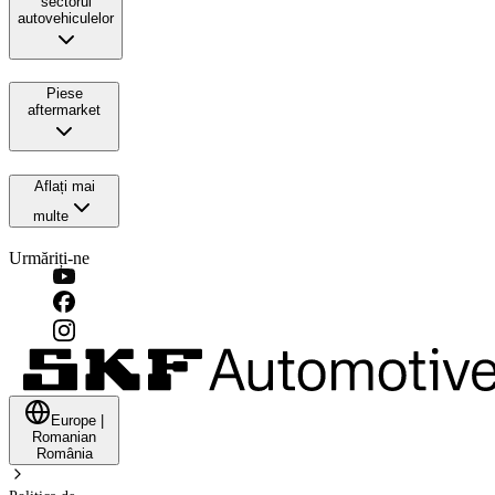
sectorul
autovehiculelor
Piese
aftermarket
Aflați mai
multe
Urmăriți-ne
Europe
|
Romanian
România