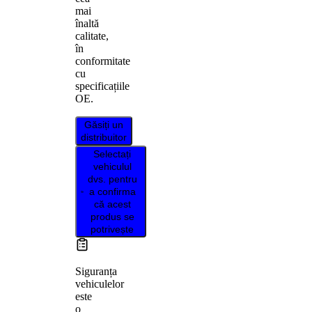
mai
înaltă
calitate,
în
conformitate
cu
specificațiile
OE.
Găsiți un
distribuitor
Selectați
vehiculul
dvs. pentru
a confirma
că acest
produs se
potrivește
Siguranța
vehiculelor
este
o