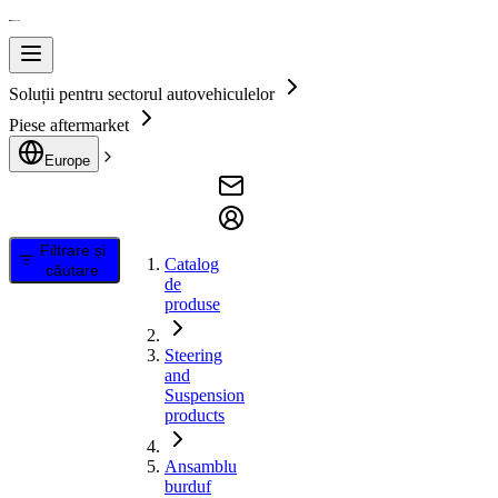
Soluții pentru sectorul autovehiculelor
Piese aftermarket
Europe
Filtrare și
Catalog
căutare
de
produse
Steering
and
Suspension
products
Ansamblu
burduf