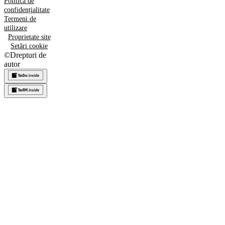
Politica de
confidențialitate
Termeni de
utilizare
Proprietate site
Setări cookie
©
Drepturi de
autor