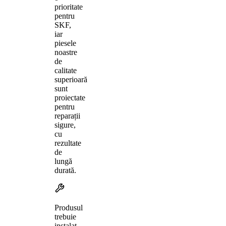
prioritate
pentru
SKF,
iar
piesele
noastre
de
calitate
superioară
sunt
proiectate
pentru
reparații
sigure,
cu
rezultate
de
lungă
durată.
Produsul
trebuie
instalat