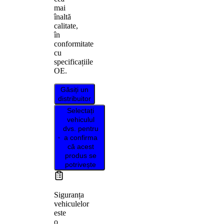
mai
înaltă
calitate,
în
conformitate
cu
specificațiile
OE.
Găsiți un
distribuitor
Selectați
vehiculul
dvs. pentru
a confirma
că acest
produs se
potrivește
Siguranța
vehiculelor
este
o