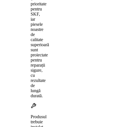
prioritate
pentru
SKF,
iar
piesele
noastre
de
calitate
superioară
sunt
proiectate
pentru
reparații
sigure,
cu
rezultate
de
lungă
durată.
Produsul
trebuie
instalat