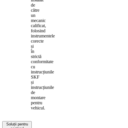
de
către
un
mecanic
calificat,
folosind
instrumentele
corecte
și
în
strictă
conformitate
cu
instrucțiunile
SKF
și
instrucțiunile
de
montare
pentru
vehicul.
Soluții pentru