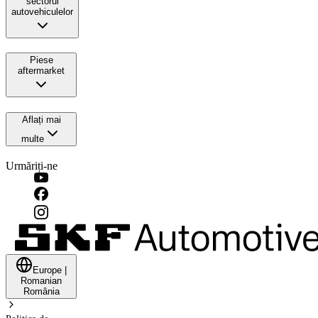
sectorul
autovehiculelor
Piese
aftermarket
Aflați mai
multe
Urmăriți-ne
Europe
|
Romanian
România