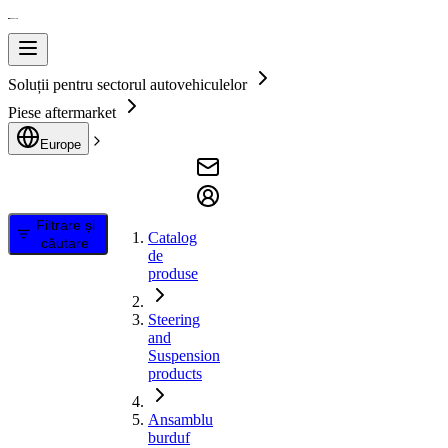
Soluții pentru sectorul autovehiculelor
Piese aftermarket
Europe
Filtrare și
Catalog
căutare
de
produse
Steering
and
Suspension
products
Ansamblu
burduf