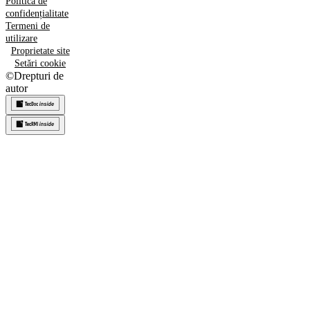
Politica de
confidențialitate
Termeni de
utilizare
Proprietate site
Setări cookie
©
Drepturi de
autor