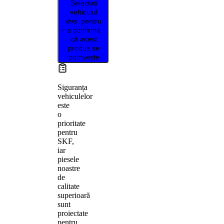
Selectați
vehiculul
dvs. pentru
a confirma
că acest
produs se
potrivește
Siguranța
vehiculelor
este
o
prioritate
pentru
SKF,
iar
piesele
noastre
de
calitate
superioară
sunt
proiectate
pentru