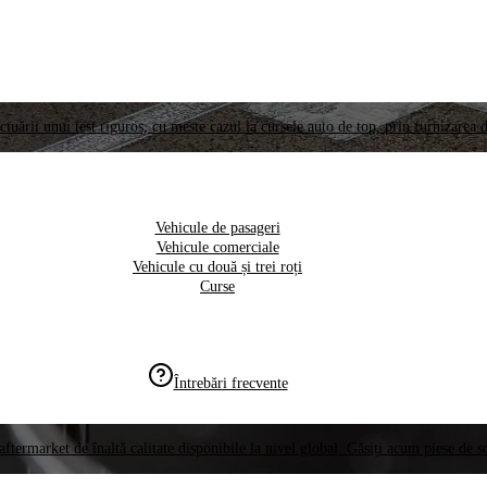
ctuării unui test riguros, cu meste cazul la cursele auto de top, prin furnizarea d
Vehicule de pasageri
Vehicule comerciale
Vehicule cu două și trei roți
Curse
Întrebări frecvente
aftermarket de înaltă calitate disponibile la nivel global. Găsiți acum piese de 