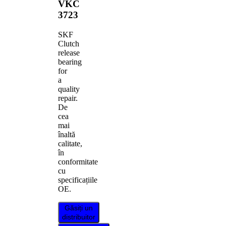
VKC
3723
SKF
Clutch
release
bearing
for
a
quality
repair.
De
cea
mai
înaltă
calitate,
în
conformitate
cu
specificațiile
OE.
Găsiți un
distribuitor