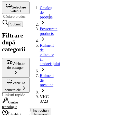
Selectare
Catalog
vehicul
de
produse
Submit
Powertrain
products
Filtrare
după
Rulment
categorii
de
eliberare
al
ambreiajului
Vehicule
de pasageri
Rulment
de
Vehicule
presiune
comerciale
Linkuri rapide
VKC
3723
Centru
tehnologic
Rulment
Instrucțiuni
Întrebări
de
de reparații