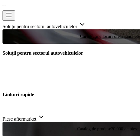
Soluții pentru sectorul autovehiculelor
Curse
Puține locuri oferă șansa efe
Soluții pentru sectorul autovehiculelor
Linkuri rapide
Piese aftermarket
Catalog de produse
20.000 de piese 