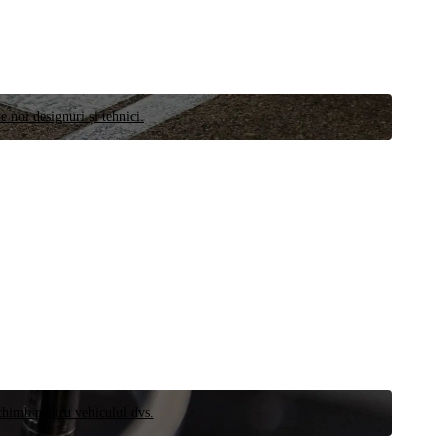
e noi designuri și tehnici.
schimb pentru vehiculul dvs.