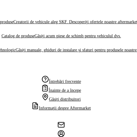
produse
Creatorii de vehicule aleg SKF. Descoperiți ofertele noastre aftermarke
Catalog de produse
Găsiți acum piese de schimb pentru vehiculul dvs.
ehnologic
Găsiți manuale, ghiduri de instalare și sfaturi pentru produsele noastre
Întrebări frecvente
Înainte de a începe
Găsiți distribuitori
Informații despre Aftermarket