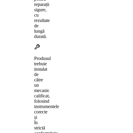
reparații
sigure,
cu
rezultate
de
lungă
durată.
Produsul
trebuie
instalat
de
către
un
mecanic
calificat,
folosind
instrumentele
corecte
și
în
strictă