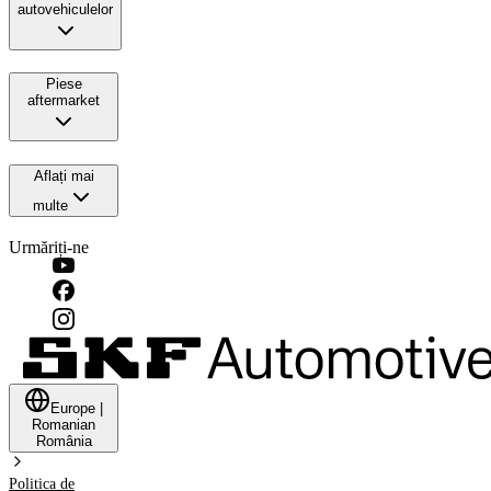
autovehiculelor
Piese
aftermarket
Aflați mai
multe
Urmăriți-ne
Europe
|
Romanian
România
Politica de