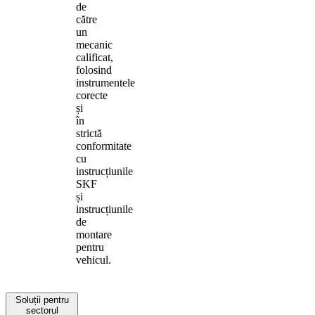
de
către
un
mecanic
calificat,
folosind
instrumentele
corecte
și
în
strictă
conformitate
cu
instrucțiunile
SKF
și
instrucțiunile
de
montare
pentru
vehicul.
Soluții pentru
sectorul