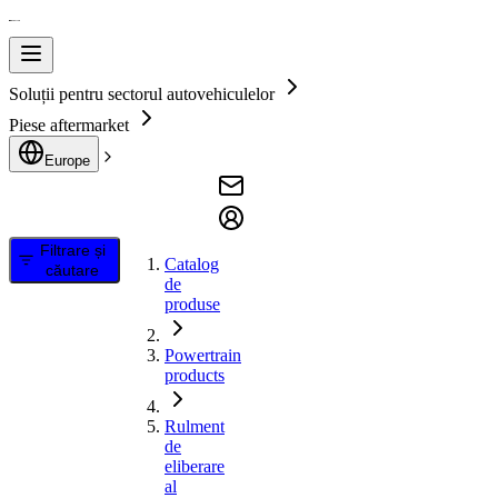
Soluții pentru sectorul autovehiculelor
Piese aftermarket
Europe
Filtrare și
Catalog
căutare
de
produse
Powertrain
products
Rulment
de
eliberare
al