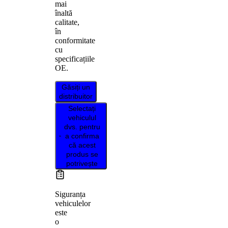
mai
înaltă
calitate,
în
conformitate
cu
specificațiile
OE.
Găsiți un
distribuitor
Selectați
vehiculul
dvs. pentru
a confirma
că acest
produs se
potrivește
Siguranța
vehiculelor
este
o