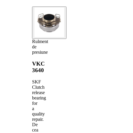
Rulment
de
presiune
VKC
3640
SKF
Clutch
release
bearing
for
a
quality
repair.
De
cea