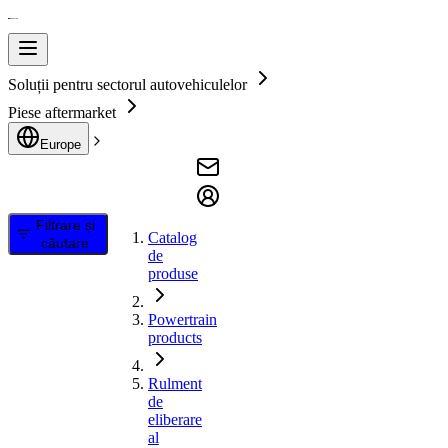
Soluții pentru sectorul autovehiculelor
Piese aftermarket
Europe
Filtrare și
Catalog
căutare
de
produse
Powertrain
products
Rulment
de
eliberare
al