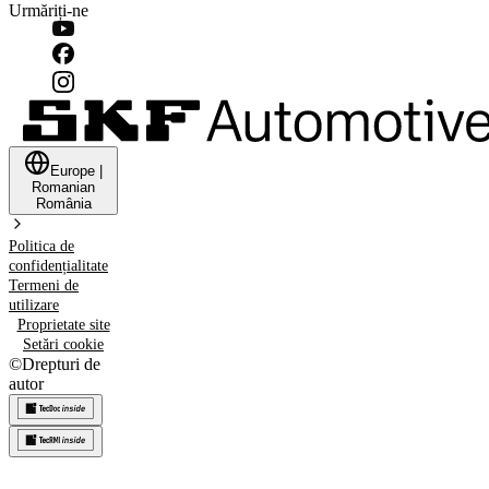
Urmăriți-ne
Europe
|
Romanian
România
Politica de
confidențialitate
Termeni de
utilizare
Proprietate site
Setări cookie
©
Drepturi de
autor