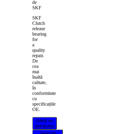
de
SKF
SKF
Clutch
release
bearing
for
a
quality
repair.
De
cea
mai
înaltă
calitate,
în
conformitate
cu
specificațiile
OE.
Găsiți un
distribuitor
Selectați