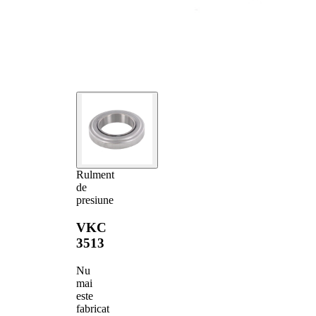
Rulment
de
presiune
VKC
3513
Nu
mai
este
fabricat