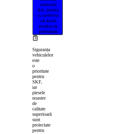
vehiculul
dvs. pentru
a confirma
că acest
produs se
potrivește
Siguranța
vehiculelor
este
o
prioritate
pentru
SKF,
iar
piesele
noastre
de
calitate
superioară
sunt
proiectate
pentru