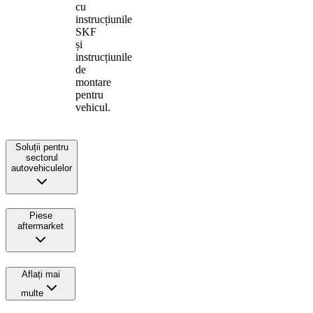
cu
instrucțiunile
SKF
și
instrucțiunile
de
montare
pentru
vehicul.
Soluții pentru
sectorul
autovehiculelor
Piese
aftermarket
Aflați mai
multe