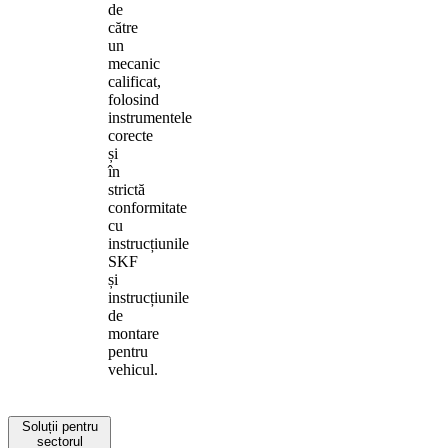
de
către
un
mecanic
calificat,
folosind
instrumentele
corecte
și
în
strictă
conformitate
cu
instrucțiunile
SKF
și
instrucțiunile
de
montare
pentru
vehicul.
Soluții pentru
sectorul