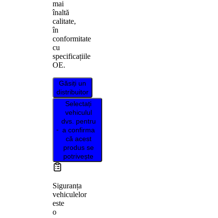
mai
înaltă
calitate,
în
conformitate
cu
specificațiile
OE.
Găsiți un
distribuitor
Selectați
vehiculul
dvs. pentru
a confirma
că acest
produs se
potrivește
Siguranța
vehiculelor
este
o