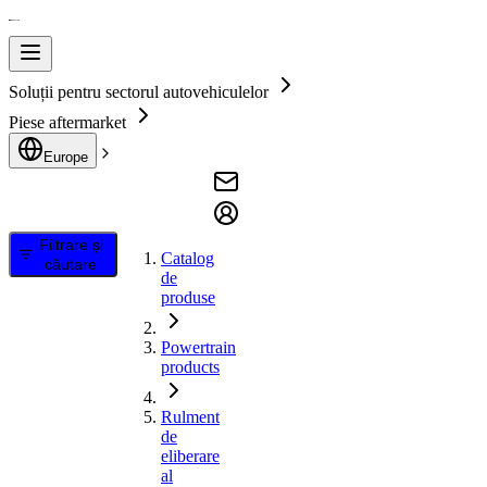
Soluții pentru sectorul autovehiculelor
Piese aftermarket
Europe
Filtrare și
Catalog
căutare
de
produse
Powertrain
products
Rulment
de
eliberare
al