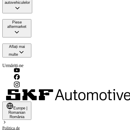
autovehiculelor
Piese
aftermarket
Aflați mai
multe
Urmăriți-ne
Europe
|
Romanian
România
Politica de