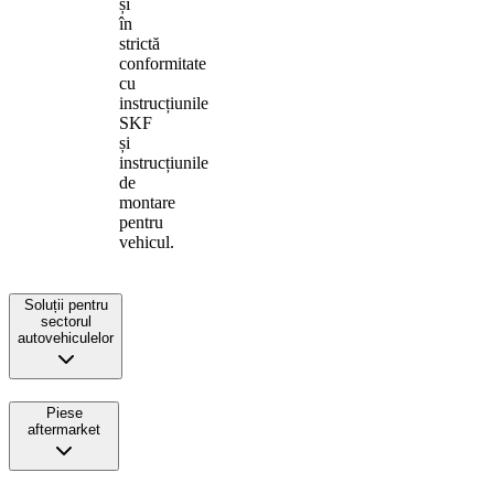
și
în
strictă
conformitate
cu
instrucțiunile
SKF
și
instrucțiunile
de
montare
pentru
vehicul.
Soluții pentru
sectorul
autovehiculelor
Piese
aftermarket