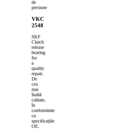
de
presiune
VKC
2548
SKF
Clutch
release
bearing
for
a
quality
repair.
De
cea
mai
înaltă
calitate,
în
conformitate
cu
specificațiile
OE.