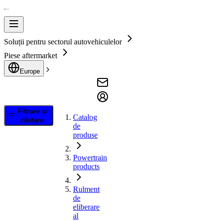
Soluții pentru sectorul autovehiculelor
Piese aftermarket
Europe
Filtrare și
Catalog
căutare
de
produse
Powertrain
products
Rulment
de
eliberare
al