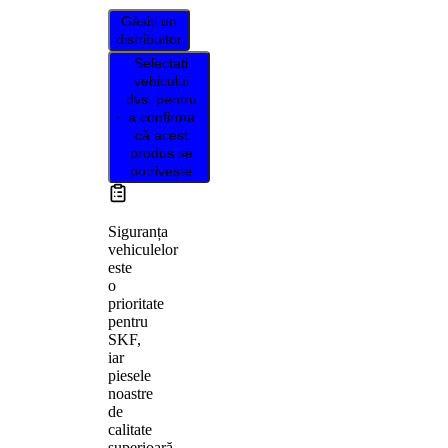
Găsiți un
distribuitor
Selectați
vehiculul
dvs. pentru
a confirma
că acest
produs se
potrivește
Siguranța
vehiculelor
este
o
prioritate
pentru
SKF,
iar
piesele
noastre
de
calitate
superioară