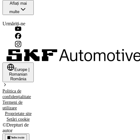
Aflați mai
multe
Urmăriți-ne
Europe
|
Romanian
România
Politica de
confidențialitate
Termeni de
utilizare
Proprietate site
Setări cookie
©
Drepturi de
autor