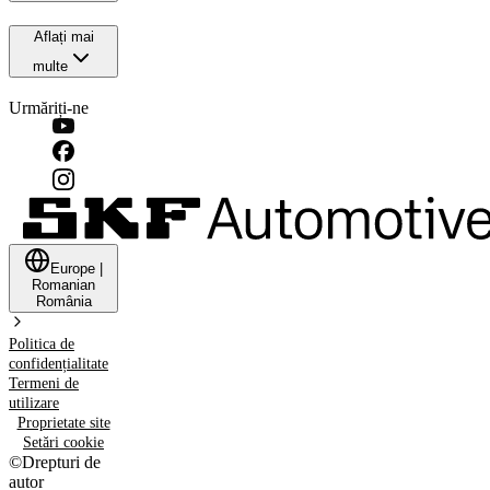
Aflați mai
multe
Urmăriți-ne
Europe
|
Romanian
România
Politica de
confidențialitate
Termeni de
utilizare
Proprietate site
Setări cookie
©
Drepturi de
autor