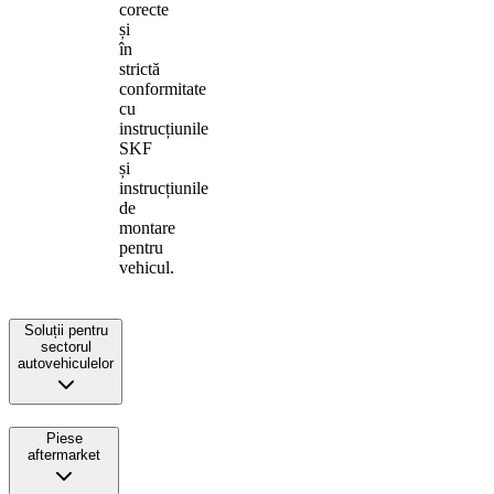
corecte
și
în
strictă
conformitate
cu
instrucțiunile
SKF
și
instrucțiunile
de
montare
pentru
vehicul.
Soluții pentru
sectorul
autovehiculelor
Piese
aftermarket