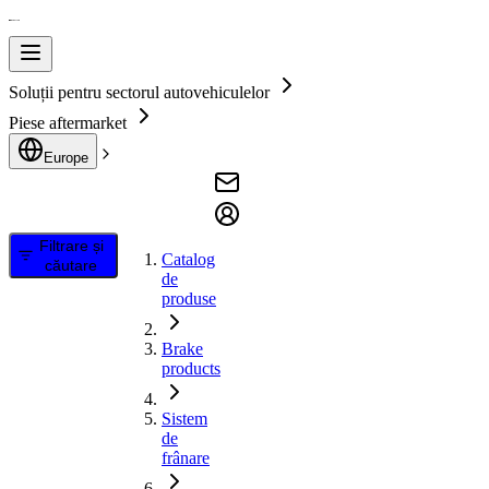
Soluții pentru sectorul autovehiculelor
Piese aftermarket
Europe
Filtrare și
Catalog
căutare
de
produse
Brake
products
Sistem
de
frânare