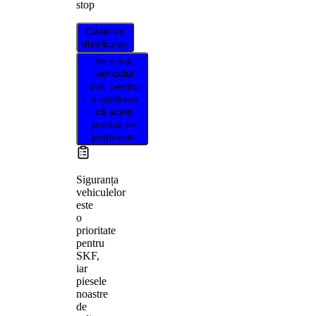
stop
Găsiți un
distribuitor
Selectați
vehiculul
dvs. pentru
a confirma
că acest
produs se
potrivește
Siguranța
vehiculelor
este
o
prioritate
pentru
SKF,
iar
piesele
noastre
de