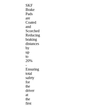
SKF
Brake
Pads
are
Coated
and
Scorched
Reducing
braking
distances
by
up
to
20%
-
Ensuring
total
safety
for
the
driver
at
the
first