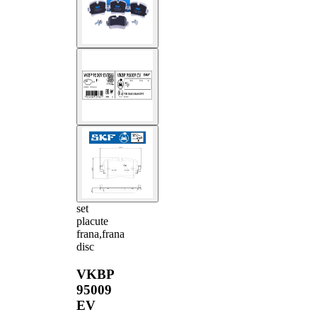
set
placute
frana,frana
disc
VKBP
95009
EV