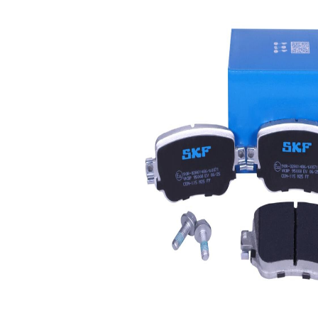
Lungime
mm
Înaltime
52,2 mm
fără
Contact
contact
indicator
avertizare
uzura
uzura
Sistem de
Lucas
frânare
Numar
25110
WVA