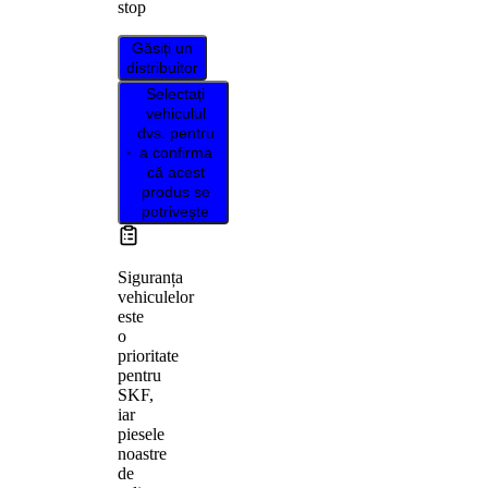
stop
Găsiți un
distribuitor
Selectați
vehiculul
dvs. pentru
a confirma
că acest
produs se
potrivește
Siguranța
vehiculelor
este
o
prioritate
pentru
SKF,
iar
piesele
noastre
de