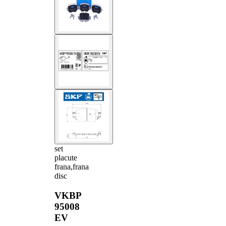
set
placute
frana,frana
disc
VKBP
95008
EV