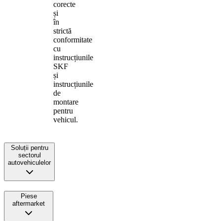
corecte
și
în
strictă
conformitate
cu
instrucțiunile
SKF
și
instrucțiunile
de
montare
pentru
vehicul.
Soluții pentru
sectorul
autovehiculelor
Piese
aftermarket