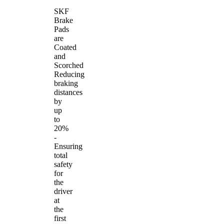
SKF
Brake
Pads
are
Coated
and
Scorched
Reducing
braking
distances
by
up
to
20%
-
Ensuring
total
safety
for
the
driver
at
the
first