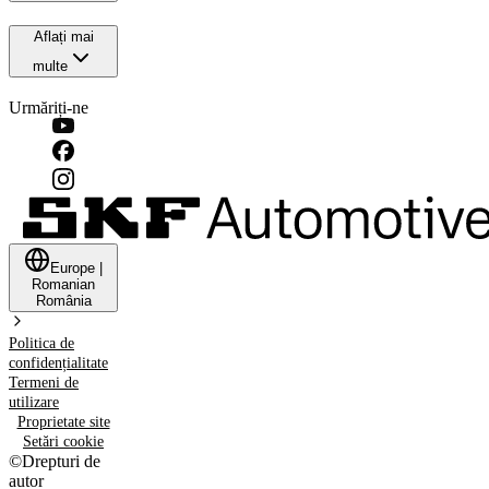
Aflați mai
multe
Urmăriți-ne
Europe
|
Romanian
România
Politica de
confidențialitate
Termeni de
utilizare
Proprietate site
Setări cookie
©
Drepturi de
autor