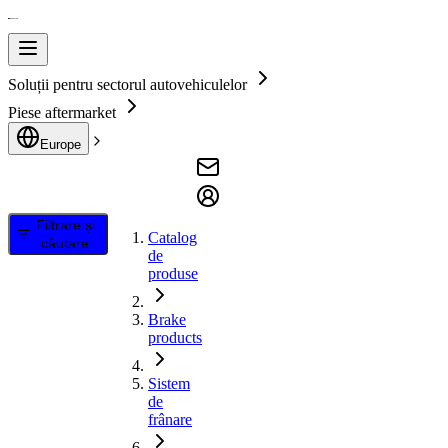
Soluții pentru sectorul autovehiculelor
Piese aftermarket
Europe
Filtrare și
Catalog
căutare
de
produse
Brake
products
Sistem
de
frânare