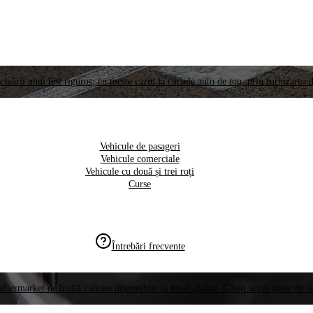
ctuării unui test riguros, cu meste cazul la cursele auto de top, prin furnizarea d
Vehicule de pasageri
Vehicule comerciale
Vehicule cu două și trei roți
Curse
Întrebări frecvente
aftermarket de înaltă calitate disponibile la nivel global. Găsiți acum piese de 