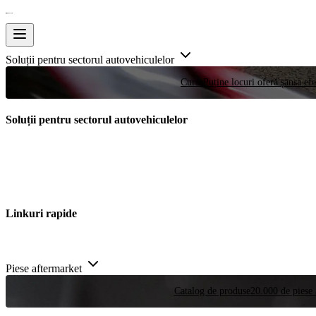
Soluții pentru sectorul autovehiculelor
Curse
Puține locuri oferă șansa efe
Soluții pentru sectorul autovehiculelor
Linkuri rapide
Piese aftermarket
Catalog de produse
20.000 de piese 