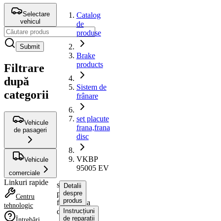
Selectare
Catalog
vehicul
de
produse
Submit
Brake
products
Filtrare
după
Sistem de
categorii
frânare
set placute
Vehicule
frana,frana
de pasageri
disc
VKBP
Vehicule
95005 EV
comerciale
Linkuri rapide
set
Detalii
placute
despre
Centru
produs
frana,frana
tehnologic
disc
Instrucțiuni
de reparații
Întrebări