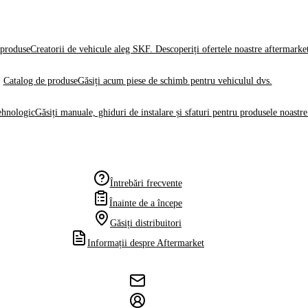
produse
Creatorii de vehicule aleg SKF. Descoperiți ofertele noastre aftermarke
Catalog de produse
Găsiți acum piese de schimb pentru vehiculul dvs.
ehnologic
Găsiți manuale, ghiduri de instalare și sfaturi pentru produsele noastre
Întrebări frecvente
Înainte de a începe
Găsiți distribuitori
Informații despre Aftermarket