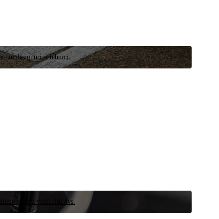
e noi designuri și tehnici.
schimb pentru vehiculul dvs.