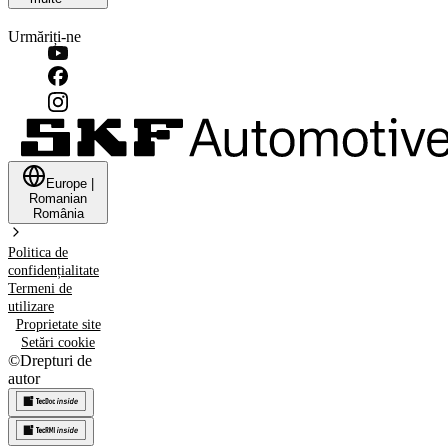
Urmăriți-ne
Europe
|
Romanian
România
Politica de
confidențialitate
Termeni de
utilizare
Proprietate site
Setări cookie
©
Drepturi de
autor