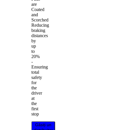
are
Coated
and
Scorched
Reducing
braking
distances
by
up
to
20%
-
Ensuring
total
safety
for
the
driver
at
the
first
stop
Găsiți un
distribuitor