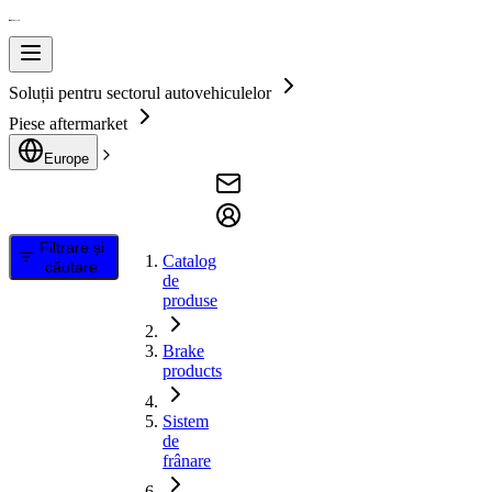
Soluții pentru sectorul autovehiculelor
Piese aftermarket
Europe
Filtrare și
Catalog
căutare
de
produse
Brake
products
Sistem
de
frânare