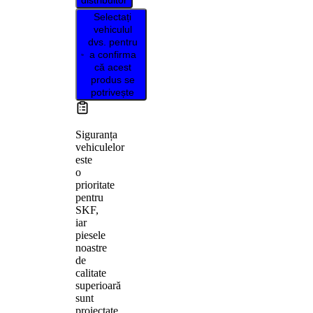
Selectați
vehiculul
dvs. pentru
a confirma
că acest
produs se
potrivește
Siguranța
vehiculelor
este
o
prioritate
pentru
SKF,
iar
piesele
noastre
de
calitate
superioară
sunt
proiectate