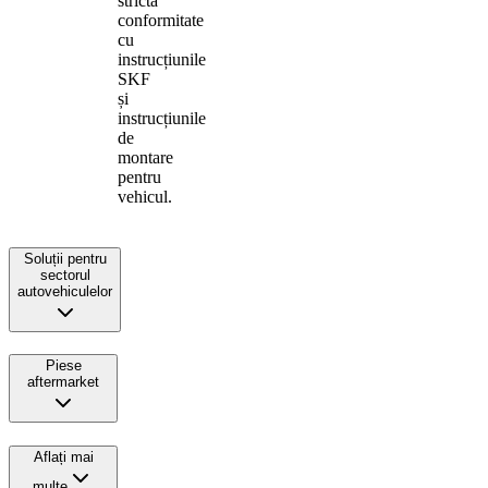
strictă
conformitate
cu
instrucțiunile
SKF
și
instrucțiunile
de
montare
pentru
vehicul.
Soluții pentru
sectorul
autovehiculelor
Piese
aftermarket
Aflați mai
multe