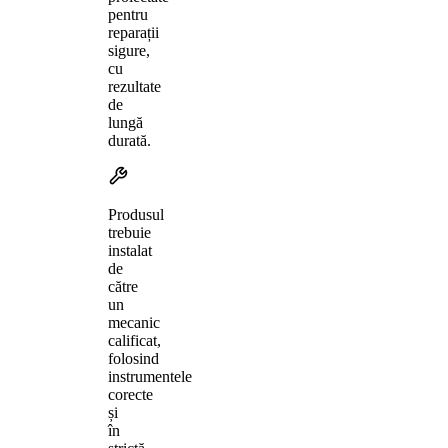
pentru
reparații
sigure,
cu
rezultate
de
lungă
durată.
Produsul
trebuie
instalat
de
către
un
mecanic
calificat,
folosind
instrumentele
corecte
și
în