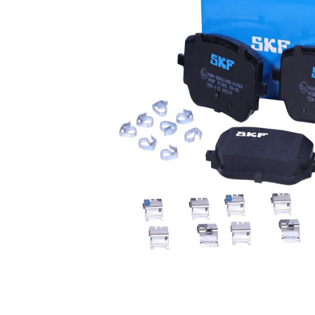
Înaltime
54,2 mm
fără
Contact
contact
indicator
avertizare
uzura
uzura
Sistem de
CBI
frânare
Numar
22987
WVA