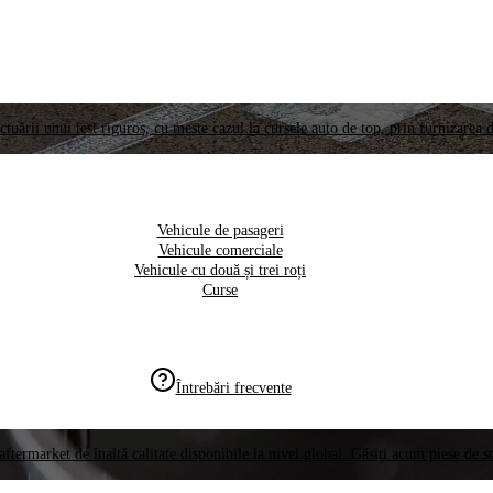
ctuării unui test riguros, cu meste cazul la cursele auto de top, prin furnizarea d
Vehicule de pasageri
Vehicule comerciale
Vehicule cu două și trei roți
Curse
Întrebări frecvente
aftermarket de înaltă calitate disponibile la nivel global. Găsiți acum piese de 