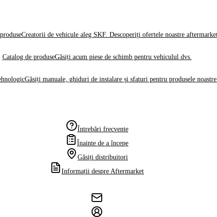
produse
Creatorii de vehicule aleg SKF. Descoperiți ofertele noastre aftermarke
Catalog de produse
Găsiți acum piese de schimb pentru vehiculul dvs.
ehnologic
Găsiți manuale, ghiduri de instalare și sfaturi pentru produsele noastre
Întrebări frecvente
Înainte de a începe
Găsiți distribuitori
Informații despre Aftermarket