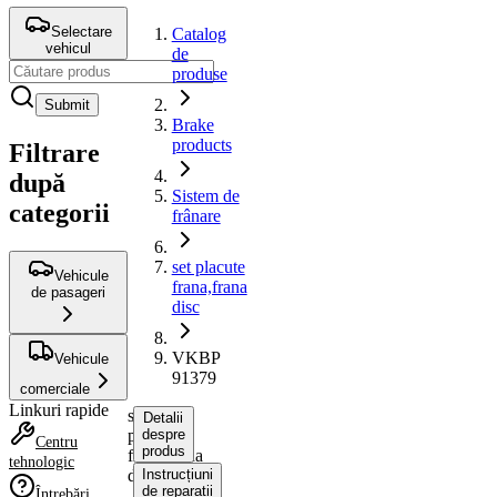
Selectare
Catalog
vehicul
de
produse
Submit
Brake
products
Filtrare
după
Sistem de
categorii
frânare
set placute
Vehicule
frana,frana
de pasageri
disc
VKBP
Vehicule
91379
comerciale
Linkuri rapide
set
Detalii
placute
despre
Centru
produs
frana,frana
tehnologic
disc
Instrucțiuni
de reparații
Întrebări