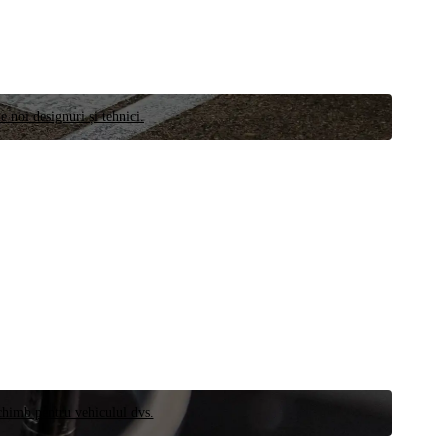
e noi designuri și tehnici.
schimb pentru vehiculul dvs.