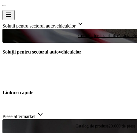
Soluții pentru sectorul autovehiculelor
Curse
Puține locuri oferă șansa efe
Soluții pentru sectorul autovehiculelor
Linkuri rapide
Piese aftermarket
Catalog de produse
20.000 de piese 