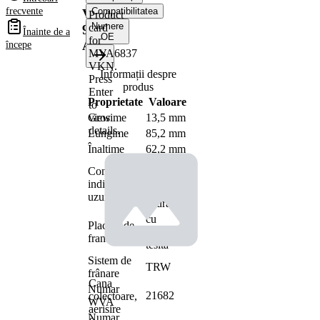
frecvente
Compatibilitatea
VKBP
Product
Numere
card
91126
Înainte de a
OE
for
A
începe
MVA6837
VKN
.
Informații despre
Press
produs
Enter
Proprietate
Valoare
to
view
Grosime
13,5 mm
details.
Lungime
85,2 mm
Înaltime
62,2 mm
cu
Contact
avertizare
indicator
acustica
uzura
uzura
cu
Placuta de
muchie
frana
tesita
Sistem de
TRW
frânare
Cana
Numar
21682
colectoare,
WVA
aerisire
Numar