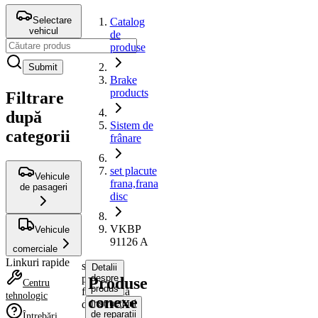
Selectare
Catalog
vehicul
de
produse
Submit
Brake
products
Filtrare
după
Sistem de
categorii
frânare
set placute
Vehicule
frana,frana
de pasageri
disc
VKBP
Vehicule
91126 A
comerciale
Linkuri rapide
set
Detalii
placute
despre
Produse
Centru
produs
frana,frana
tehnologic
conexe
disc
Instrucțiuni
de reparații
Întrebări