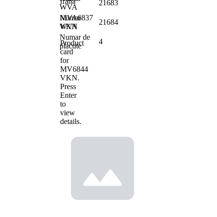
frana
21683
WVA
MVA6837
Numar
21684
VKN
WVA
Numar de
4
Product
placute
card
for
MV6844
VKN
.
Press
Enter
to
view
details.