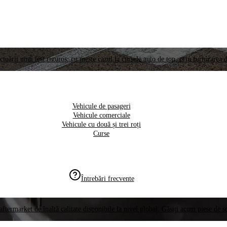
ctuării unui test riguros, cu meste cazul la cursele auto de top, prin furnizarea d
Vehicule de pasageri
Vehicule comerciale
Vehicule cu două și trei roți
Curse
Întrebări frecvente
aftermarket de înaltă calitate disponibile la nivel global. Găsiți acum piese de 