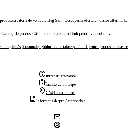
produse
Creatorii de vehicule aleg SKF. Descoperiți ofertele noastre aftermarke
Catalog de produse
Găsiți acum piese de schimb pentru vehiculul dvs.
ehnologic
Găsiți manuale, ghiduri de instalare și sfaturi pentru produsele noastre
Întrebări frecvente
Înainte de a începe
Găsiți distribuitori
Informații despre Aftermarket