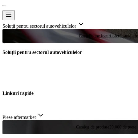
Soluții pentru sectorul autovehiculelor
Curse
Puține locuri oferă șansa efe
Soluții pentru sectorul autovehiculelor
Linkuri rapide
Piese aftermarket
Catalog de produse
20.000 de piese 