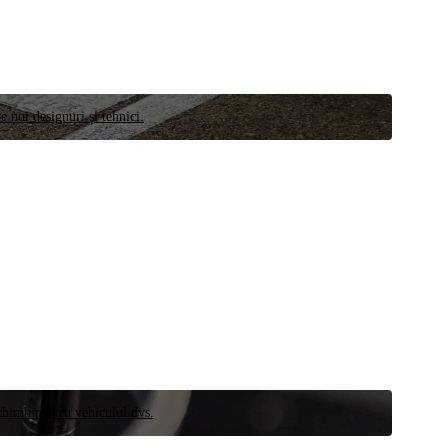
e noi designuri și tehnici.
schimb pentru vehiculul dvs.