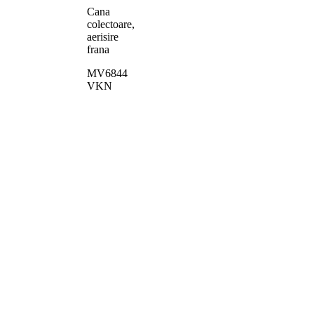
Cana
colectoare,
aerisire
frana
MV6844
VKN