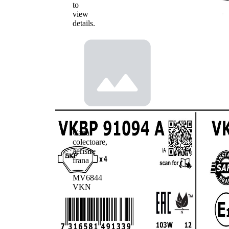
to
view
details.
Cana
colectoare,
aerisire
frana
MV6844
VKN