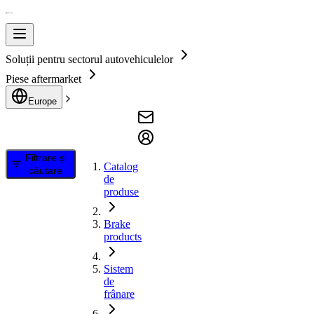
Soluții pentru sectorul autovehiculelor
Piese aftermarket
Europe
Filtrare și
Catalog
căutare
de
produse
Brake
products
Sistem
de
frânare