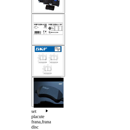
set
placute
frana,frana
disc