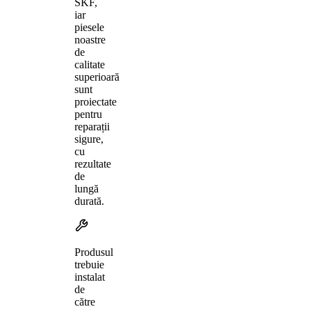
SKF,
iar
piesele
noastre
de
calitate
superioară
sunt
proiectate
pentru
reparații
sigure,
cu
rezultate
de
lungă
durată.
Produsul
trebuie
instalat
de
către