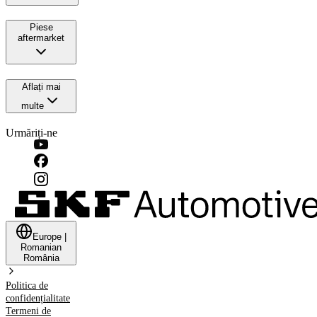
Piese
aftermarket
Aflați mai
multe
Urmăriți-ne
Europe
|
Romanian
România
Politica de
confidențialitate
Termeni de