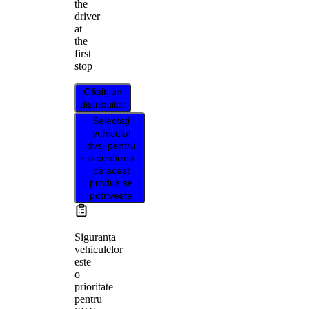
the
driver
at
the
first
stop
Găsiți un
distribuitor
Selectați
vehiculul
dvs. pentru
a confirma
că acest
produs se
potrivește
Siguranța
vehiculelor
este
o
prioritate
pentru