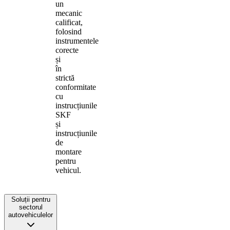
un
mecanic
calificat,
folosind
instrumentele
corecte
și
în
strictă
conformitate
cu
instrucțiunile
SKF
și
instrucțiunile
de
montare
pentru
vehicul.
Soluții pentru
sectorul
autovehiculelor