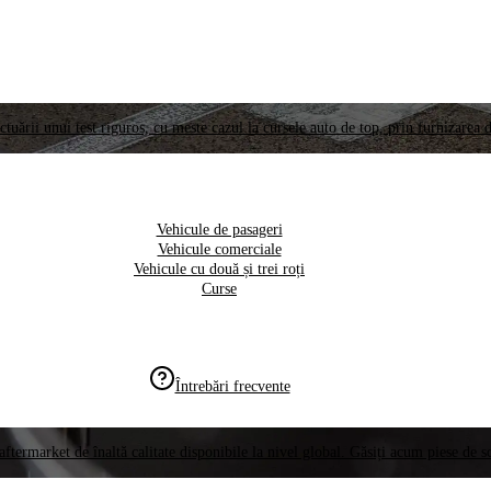
ctuării unui test riguros, cu meste cazul la cursele auto de top, prin furnizarea d
Vehicule de pasageri
Vehicule comerciale
Vehicule cu două și trei roți
Curse
Întrebări frecvente
aftermarket de înaltă calitate disponibile la nivel global. Găsiți acum piese de 