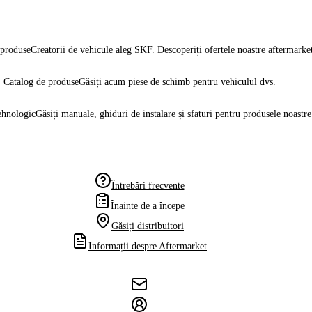
produse
Creatorii de vehicule aleg SKF. Descoperiți ofertele noastre aftermarke
Catalog de produse
Găsiți acum piese de schimb pentru vehiculul dvs.
ehnologic
Găsiți manuale, ghiduri de instalare și sfaturi pentru produsele noastre
Întrebări frecvente
Înainte de a începe
Găsiți distribuitori
Informații despre Aftermarket