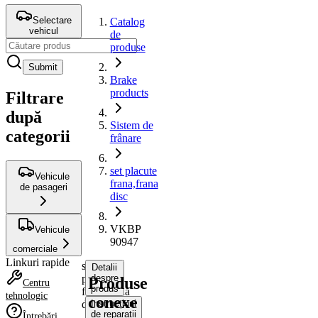
Selectare
Catalog
vehicul
de
produse
Submit
Brake
products
Filtrare
după
Sistem de
categorii
frânare
set placute
Vehicule
frana,frana
de pasageri
disc
VKBP
Vehicule
90947
comerciale
Linkuri rapide
set
Detalii
placute
despre
Produse
Centru
produs
frana,frana
tehnologic
conexe
disc
Instrucțiuni
de reparații
Întrebări