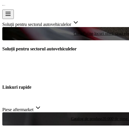
Soluții pentru sectorul autovehiculelor
Curse
Puține locuri oferă șansa efe
Soluții pentru sectorul autovehiculelor
Linkuri rapide
Piese aftermarket
Catalog de produse
20.000 de piese 