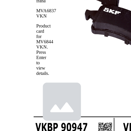
frana
mm
141,6
MVA6837
Lungime 2
mm
VKN
Numar
23338
WVA
Product
card
Numar
23339
for
WVA
MV6844
Numar de
4
VKN
.
placute
Press
Enter
to
view
details.