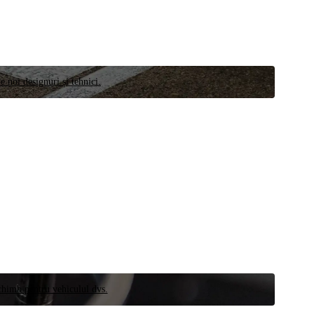
e noi designuri și tehnici.
schimb pentru vehiculul dvs.