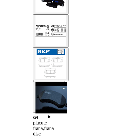
set
placute
frana,frana
disc