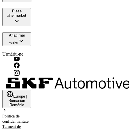
Piese
aftermarket
Aflați mai
multe
Urmăriți-ne
Europe
|
Romanian
România
Politica de
confidențialitate
Termeni de