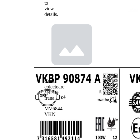
to
view
details.
Cana
colectoare,
aerisire
frana
MV6844
VKN