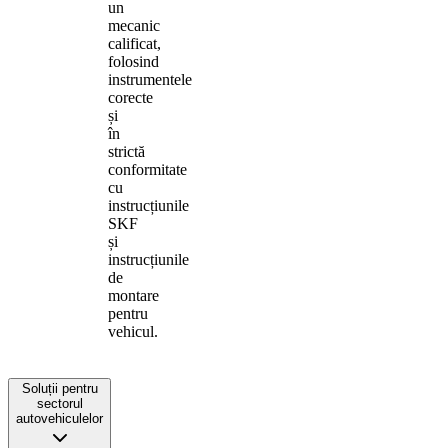
un
mecanic
calificat,
folosind
instrumentele
corecte
și
în
strictă
conformitate
cu
instrucțiunile
SKF
și
instrucțiunile
de
montare
pentru
vehicul.
Soluții pentru
sectorul
autovehiculelor