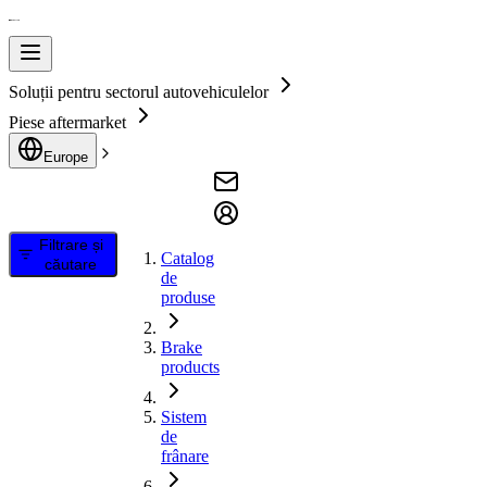
Soluții pentru sectorul autovehiculelor
Piese aftermarket
Europe
Filtrare și
Catalog
căutare
de
produse
Brake
products
Sistem
de
frânare