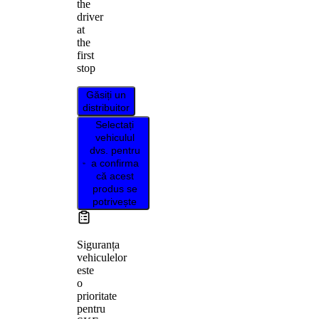
the
driver
at
the
first
stop
Găsiți un
distribuitor
Selectați
vehiculul
dvs. pentru
a confirma
că acest
produs se
potrivește
Siguranța
vehiculelor
este
o
prioritate
pentru