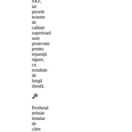
SKF,
iar
piesele
noastre
de
calitate
superioară
sunt
proiectate
pentru
reparații
sigure,
cu
rezultate
de
lungă
durată.
Produsul
trebuie
instalat
de
către