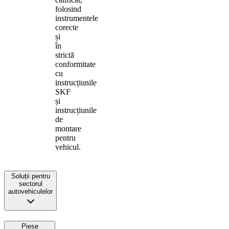
folosind
instrumentele
corecte
și
în
strictă
conformitate
cu
instrucțiunile
SKF
și
instrucțiunile
de
montare
pentru
vehicul.
Soluții pentru
sectorul
autovehiculelor
Piese