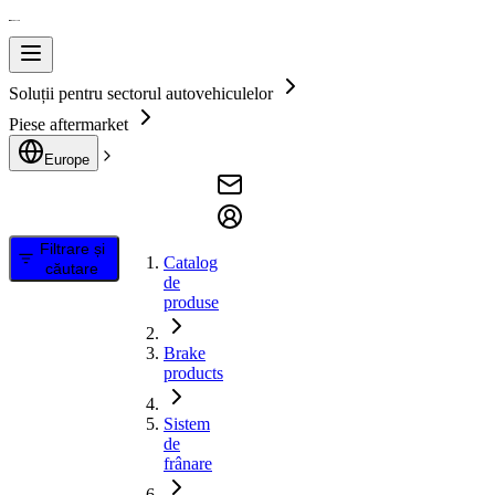
Soluții pentru sectorul autovehiculelor
Piese aftermarket
Europe
Filtrare și
Catalog
căutare
de
produse
Brake
products
Sistem
de
frânare