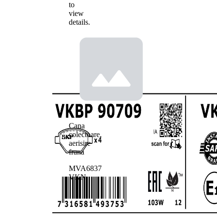
to
view
details.
Cana
colectoare,
aerisire
frana
MVA6837
VKN