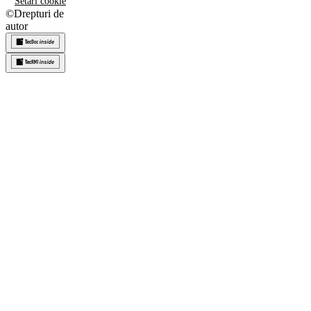
Setări cookie
©
Drepturi de
autor