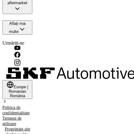
aftermarket
Aflați mai
multe
Urmăriți-ne
Europe
|
Romanian
România
Politica de
confidențialitate
Termeni de
utilizare
Proprietate site