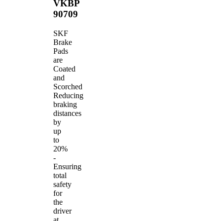
VKBP
90709
SKF
Brake
Pads
are
Coated
and
Scorched
Reducing
braking
distances
by
up
to
20%
-
Ensuring
total
safety
for
the
driver
at