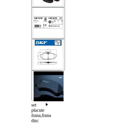
set
placute
frana,frana
disc