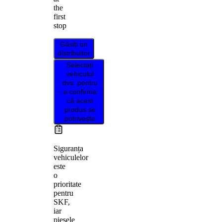
the
first
stop
Găsiți un
distribuitor
Selectați
vehiculul
dvs. pentru
a confirma
că acest
produs se
potrivește
Siguranța
vehiculelor
este
o
prioritate
pentru
SKF,
iar
piesele