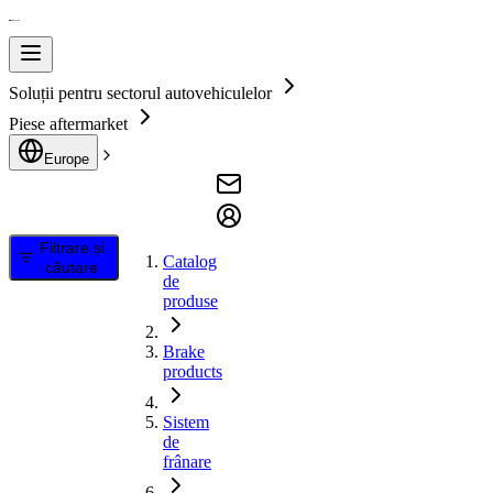
Soluții pentru sectorul autovehiculelor
Piese aftermarket
Europe
Filtrare și
Catalog
căutare
de
produse
Brake
products
Sistem
de
frânare