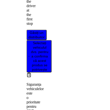
the
driver
at
the
first
stop
Găsiți un
distribuitor
Selectați
vehiculul
dvs. pentru
a confirma
că acest
produs se
potrivește
Siguranța
vehiculelor
este
o
prioritate
pentru