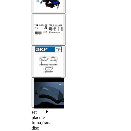
set
placute
frana,frana
disc