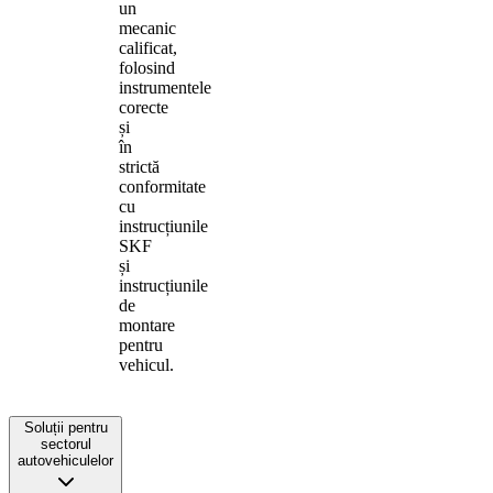
un
mecanic
calificat,
folosind
instrumentele
corecte
și
în
strictă
conformitate
cu
instrucțiunile
SKF
și
instrucțiunile
de
montare
pentru
vehicul.
Soluții pentru
sectorul
autovehiculelor