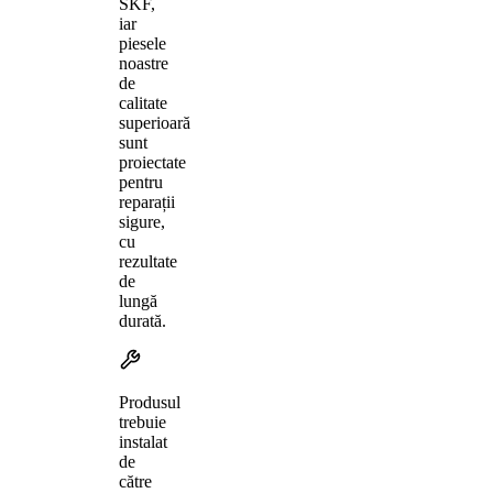
SKF,
iar
piesele
noastre
de
calitate
superioară
sunt
proiectate
pentru
reparații
sigure,
cu
rezultate
de
lungă
durată.
Produsul
trebuie
instalat
de
către