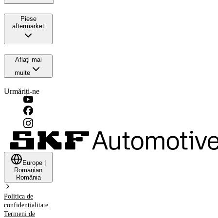
Piese
aftermarket
Aflați mai
multe
Urmăriți-ne
Europe
|
Romanian
România
Politica de
confidențialitate
Termeni de