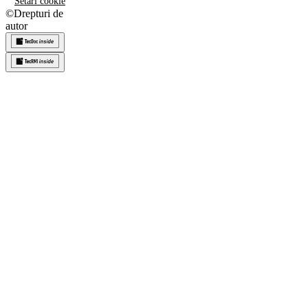
Setări cookie
©
Drepturi de
autor