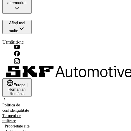
aftermarket
Aflați mai
multe
Urmăriți-ne
Europe
|
Romanian
România
Politica de
confidențialitate
Termeni de
utilizare
Proprietate site