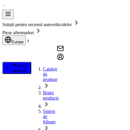
Soluții pentru sectorul autovehiculelor
Piese aftermarket
Europe
Filtrare și
Catalog
căutare
de
produse
Brake
products
Sistem
de
frânare