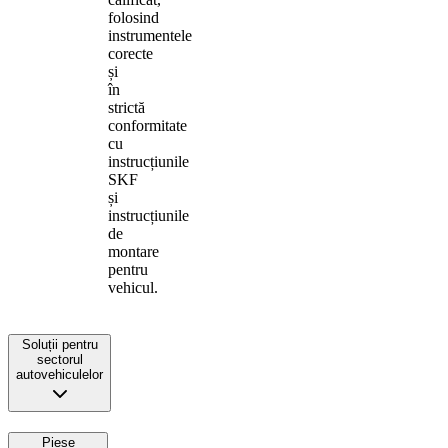
folosind
instrumentele
corecte
și
în
strictă
conformitate
cu
instrucțiunile
SKF
și
instrucțiunile
de
montare
pentru
vehicul.
Soluții pentru
sectorul
autovehiculelor
Piese