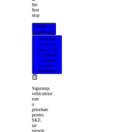
the
first
stop
Găsiți un
distribuitor
Selectați
vehiculul
dvs. pentru
a confirma
că acest
produs se
potrivește
Siguranța
vehiculelor
este
o
prioritate
pentru
SKF,
iar
piesele