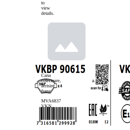
to
view
details.
Cana
colectoare,
aerisire
frana
MVA6837
VKN