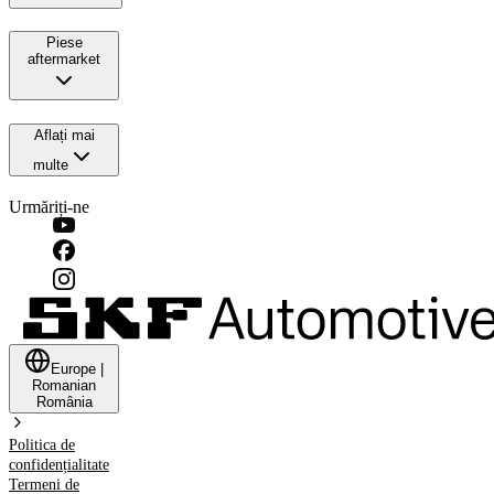
Piese
aftermarket
Aflați mai
multe
Urmăriți-ne
Europe
|
Romanian
România
Politica de
confidențialitate
Termeni de