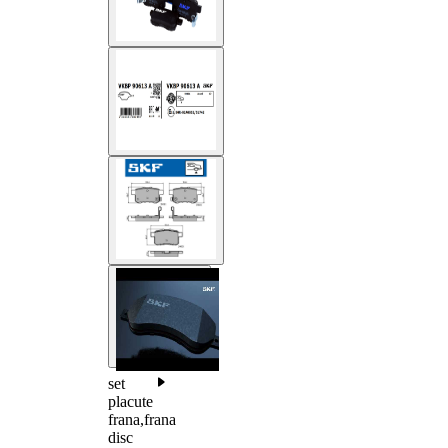
set
placute
frana,frana
disc