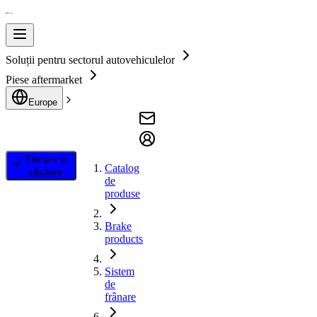
Soluții pentru sectorul autovehiculelor
Piese aftermarket
Europe
Filtrare și
Catalog
căutare
de
produse
Brake
products
Sistem
de
frânare