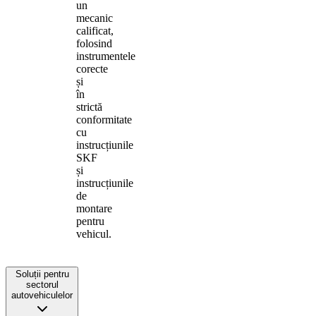
un
mecanic
calificat,
folosind
instrumentele
corecte
și
în
strictă
conformitate
cu
instrucțiunile
SKF
și
instrucțiunile
de
montare
pentru
vehicul.
Soluții pentru
sectorul
autovehiculelor