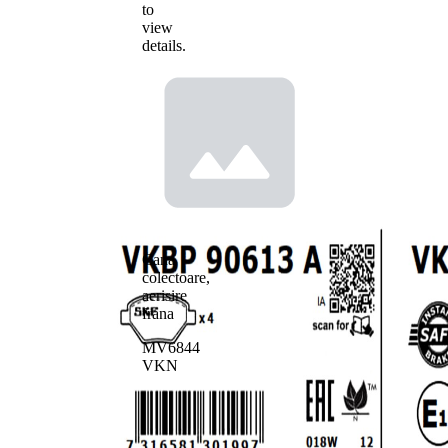
to
view
details.
Cana
colectoare,
aerisire
frana
MV6844
VKN