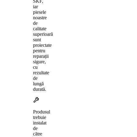
SKF,
iar
piesele
noastre
de
calitate
superioară
sunt
proiectate
pentru
reparații
sigure,
cu
rezultate
de
lungă
durată.
Produsul
trebuie
instalat
de
către