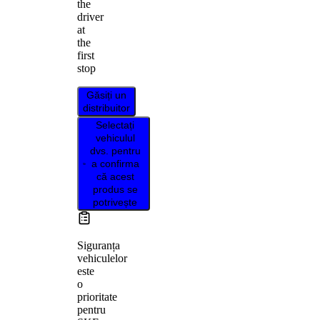
the
driver
at
the
first
stop
Găsiți un
distribuitor
Selectați
vehiculul
dvs. pentru
a confirma
că acest
produs se
potrivește
Siguranța
vehiculelor
este
o
prioritate
pentru