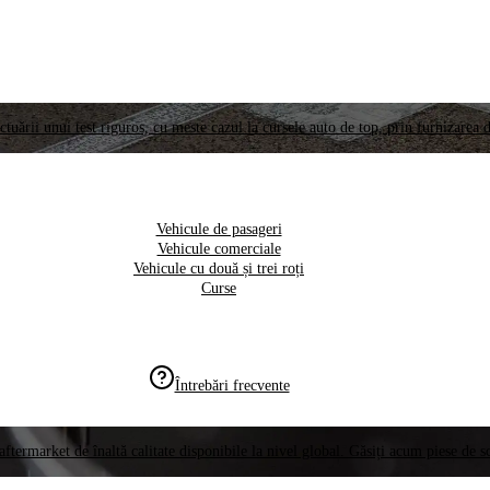
ctuării unui test riguros, cu meste cazul la cursele auto de top, prin furnizarea d
Vehicule de pasageri
Vehicule comerciale
Vehicule cu două și trei roți
Curse
Întrebări frecvente
aftermarket de înaltă calitate disponibile la nivel global. Găsiți acum piese de 