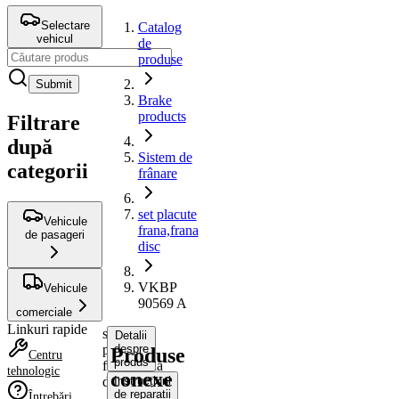
Selectare
Catalog
vehicul
de
produse
Submit
Brake
products
Filtrare
după
Sistem de
categorii
frânare
set placute
Vehicule
frana,frana
de pasageri
disc
VKBP
Vehicule
90569 A
comerciale
Linkuri rapide
set
Detalii
placute
despre
Produse
Centru
produs
frana,frana
tehnologic
conexe
disc
Instrucțiuni
de reparații
Întrebări