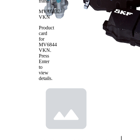
frana
Numar
22170
WVA
MVA6837
VKN
Numar
25733
WVA
Product
Numar de
4
card
placute
for
MV6844
VKN
.
Press
Enter
to
view
details.