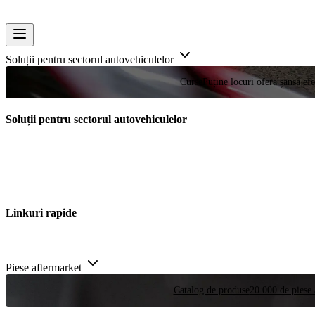
Soluții pentru sectorul autovehiculelor
Curse
Puține locuri oferă șansa efe
Soluții pentru sectorul autovehiculelor
Linkuri rapide
Piese aftermarket
Catalog de produse
20.000 de piese 