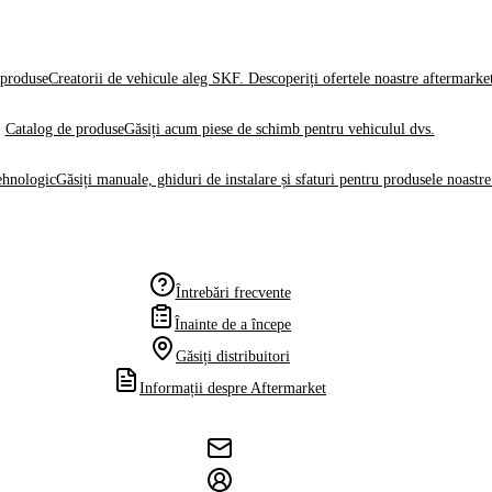
produse
Creatorii de vehicule aleg SKF. Descoperiți ofertele noastre aftermarke
Catalog de produse
Găsiți acum piese de schimb pentru vehiculul dvs.
ehnologic
Găsiți manuale, ghiduri de instalare și sfaturi pentru produsele noastre
Întrebări frecvente
Înainte de a începe
Găsiți distribuitori
Informații despre Aftermarket