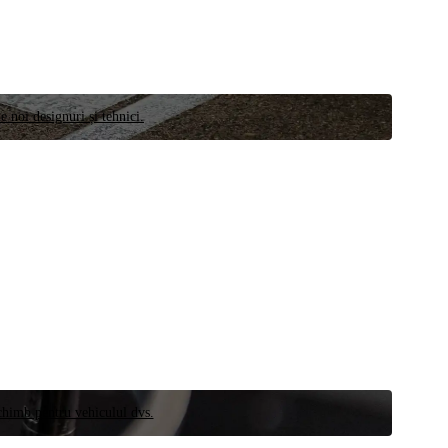
e noi designuri și tehnici.
schimb pentru vehiculul dvs.