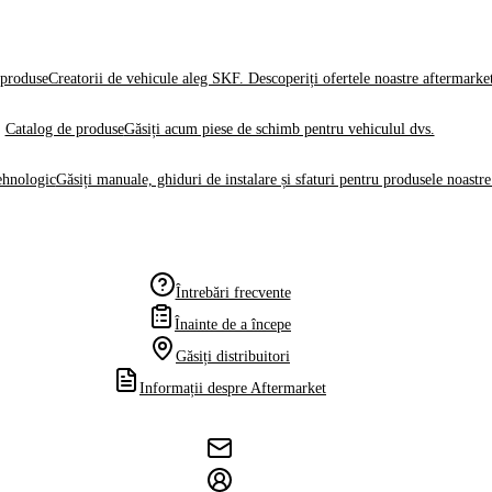
produse
Creatorii de vehicule aleg SKF. Descoperiți ofertele noastre aftermarke
Catalog de produse
Găsiți acum piese de schimb pentru vehiculul dvs.
ehnologic
Găsiți manuale, ghiduri de instalare și sfaturi pentru produsele noastre
Întrebări frecvente
Înainte de a începe
Găsiți distribuitori
Informații despre Aftermarket