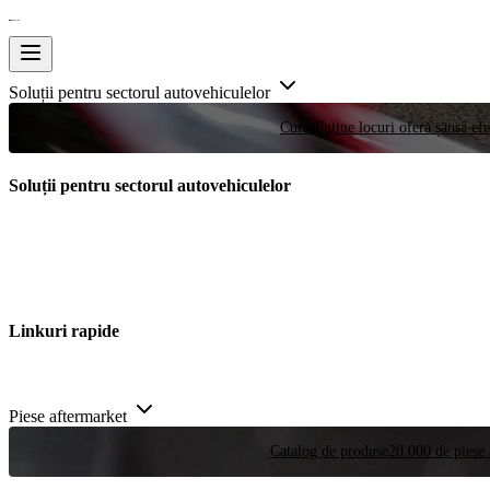
Soluții pentru sectorul autovehiculelor
Curse
Puține locuri oferă șansa efe
Soluții pentru sectorul autovehiculelor
Linkuri rapide
Piese aftermarket
Catalog de produse
20.000 de piese 