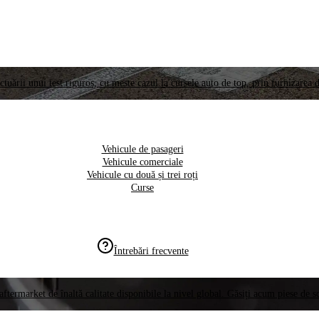
ctuării unui test riguros, cu meste cazul la cursele auto de top, prin furnizarea d
Vehicule de pasageri
Vehicule comerciale
Vehicule cu două și trei roți
Curse
Întrebări frecvente
aftermarket de înaltă calitate disponibile la nivel global. Găsiți acum piese de 