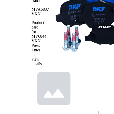
frana
25347
WVA
MVA6837
Numar de
4
VKN
placute
Product
card
for
MV6844
VKN
.
Press
Enter
to
view
details.