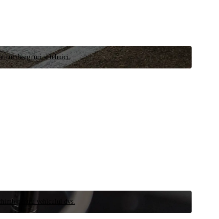
e noi designuri și tehnici.
schimb pentru vehiculul dvs.