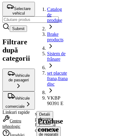
Selectare
Catalog
vehicul
de
produse
Submit
Brake
products
Filtrare
după
Sistem de
categorii
frânare
set placute
Vehicule
frana,frana
de pasageri
disc
VKBP
Vehicule
90391 E
comerciale
Linkuri rapide
set
Detalii
placute
despre
Produse
Centru
produs
frana,frana
tehnologic
conexe
disc
Instrucțiuni
de reparații
Întrebări