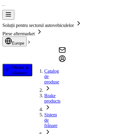
Soluții pentru sectorul autovehiculelor
Piese aftermarket
Europe
Filtrare și
Catalog
căutare
de
produse
Brake
products
Sistem
de
frânare