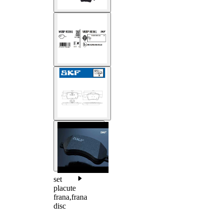
set
placute
frana,frana
disc