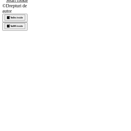
Setări cookie
©
Drepturi de
autor