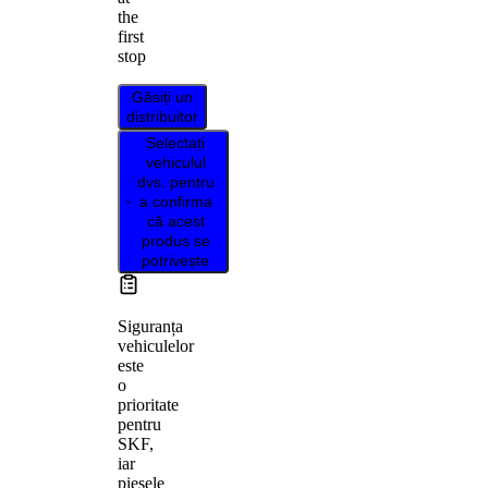
the
first
stop
Găsiți un
distribuitor
Selectați
vehiculul
dvs. pentru
a confirma
că acest
produs se
potrivește
Siguranța
vehiculelor
este
o
prioritate
pentru
SKF,
iar
piesele