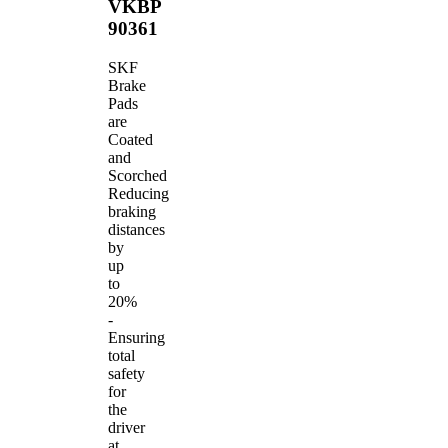
VKBP
90361
SKF
Brake
Pads
are
Coated
and
Scorched
Reducing
braking
distances
by
up
to
20%
-
Ensuring
total
safety
for
the
driver
at