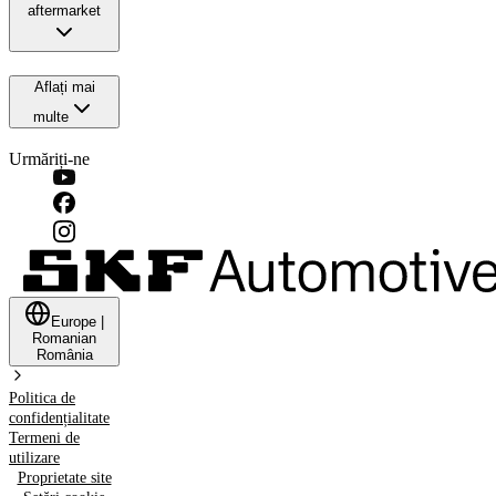
aftermarket
Aflați mai
multe
Urmăriți-ne
Europe
|
Romanian
România
Politica de
confidențialitate
Termeni de
utilizare
Proprietate site