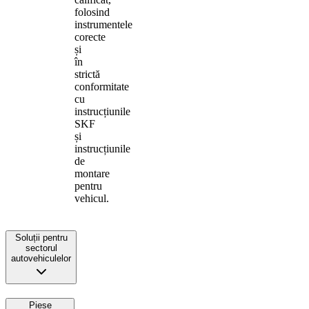
folosind
instrumentele
corecte
și
în
strictă
conformitate
cu
instrucțiunile
SKF
și
instrucțiunile
de
montare
pentru
vehicul.
Soluții pentru
sectorul
autovehiculelor
Piese