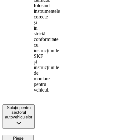
folosind
instrumentele
corecte
și
în
strictă
conformitate
cu
instrucțiunile
SKF
și
instrucțiunile
de
montare
pentru
vehicul.
Soluții pentru
sectorul
autovehiculelor
Piese