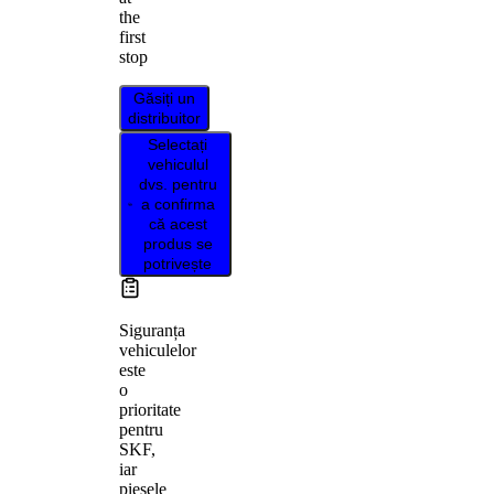
the
first
stop
Găsiți un
distribuitor
Selectați
vehiculul
dvs. pentru
a confirma
că acest
produs se
potrivește
Siguranța
vehiculelor
este
o
prioritate
pentru
SKF,
iar
piesele