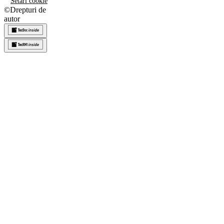
Setări cookie
©
Drepturi de
autor