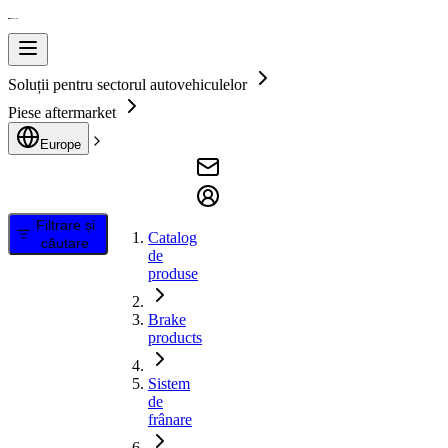
Soluții pentru sectorul autovehiculelor
Piese aftermarket
Europe
Filtrare și
Catalog
căutare
de
produse
Brake
products
Sistem
de
frânare