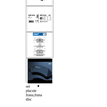
set
placute
frana,frana
disc