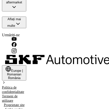
aftermarket
Aflați mai
multe
Urmăriți-ne
Europe
|
Romanian
România
Politica de
confidențialitate
Termeni de
utilizare
Proprietate site