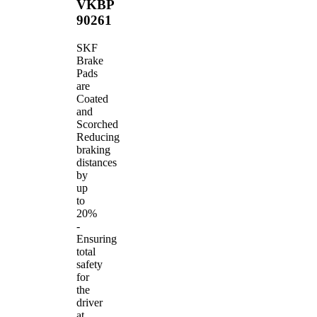
VKBP
90261
SKF
Brake
Pads
are
Coated
and
Scorched
Reducing
braking
distances
by
up
to
20%
-
Ensuring
total
safety
for
the
driver
at