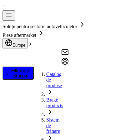
Soluții pentru sectorul autovehiculelor
Piese aftermarket
Europe
Filtrare și
Catalog
căutare
de
produse
Brake
products
Sistem
de
frânare