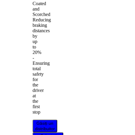
Coated
and
Scorched
Reducing
braking
distances
by
up
to
20%
-
Ensuring
total
safety
for
the
driver
at
the
first
stop
Găsiți un
distribuitor