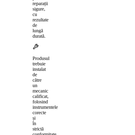
reparații
sigure,
cu
rezultate
de
lungă
durată.
Produsul
trebuie
instalat
de
către
un
mecanic
calificat,
folosind
instrumentele
corecte
și
în
strictă
conformitate