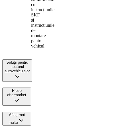
cu
instrucțiunile
SKF
și
instrucțiunile
de
montare
pentru
vehicul.
Soluții pentru
sectorul
autovehiculelor
Piese
aftermarket
Aflați mai
multe