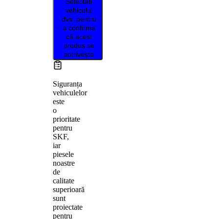
Selectați
vehiculul
dvs. pentru
a confirma
că acest
produs se
potrivește
Siguranța
vehiculelor
este
o
prioritate
pentru
SKF,
iar
piesele
noastre
de
calitate
superioară
sunt
proiectate
pentru