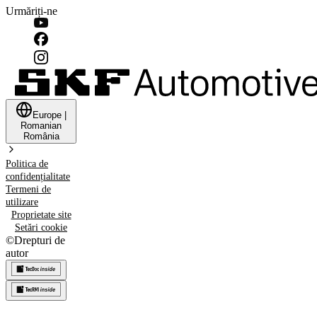
Urmăriți-ne
Europe
|
Romanian
România
Politica de
confidențialitate
Termeni de
utilizare
Proprietate site
Setări cookie
©
Drepturi de
autor