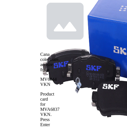
Înaltime
47,2 mm
cu
Contact
avertizare
indicator
acustica
uzura
uzura
cu
Placuta de
muchie
frana
tesita
Sistem de
TRW
Cana
frânare
colectoare,
Numar
25965
aerisire
WVA
frana
Numar
25966
WVA
MV6844
VKN
Numar
25967
WVA
Product
Numar de
4
card
placute
for
MVA6837
VKN
.
Press
Enter