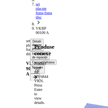
set
placute
frana,frana
disc
VKBP
90109 A
set
Detalii
placute
despre
Produse
produs
frana,frana
conexe
disc
Instrucțiuni
de reparații
Compatibilitatea
VKBP
Product
Numere
card
90109
OE
for
A
MV6844
VKN
.
Informații despre
Press
produs
Enter
Proprietate
Valoare
to
view
Grosime
15 mm
details.
103,7
Lungime
mm