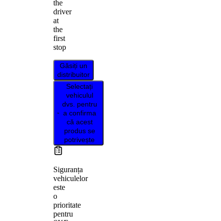
the
driver
at
the
first
stop
Găsiți un
distribuitor
Selectați
vehiculul
dvs. pentru
a confirma
că acest
produs se
potrivește
Siguranța
vehiculelor
este
o
prioritate
pentru