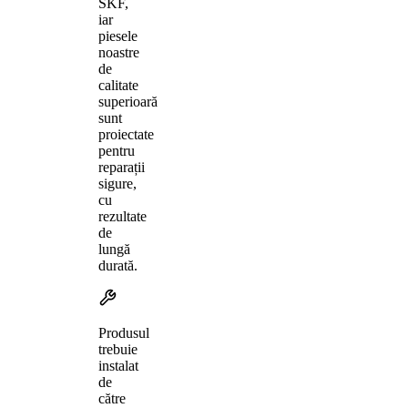
SKF,
iar
piesele
noastre
de
calitate
superioară
sunt
proiectate
pentru
reparații
sigure,
cu
rezultate
de
lungă
durată.
Produsul
trebuie
instalat
de
către