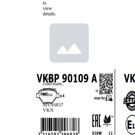
to
view
details.
Cana
colectoare,
aerisire
frana
MVA6837
VKN