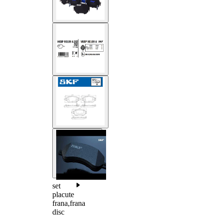
set
placute
frana,frana
disc