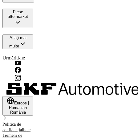
Piese
aftermarket
Aflați mai
multe
Urmăriți-ne
Europe
|
Romanian
România
Politica de
confidențialitate
Termeni de