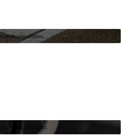
e noi designuri și tehnici.
schimb pentru vehiculul dvs.