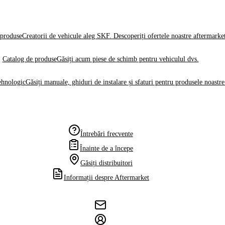
produse
Creatorii de vehicule aleg SKF. Descoperiți ofertele noastre aftermarke
Catalog de produse
Găsiți acum piese de schimb pentru vehiculul dvs.
ehnologic
Găsiți manuale, ghiduri de instalare și sfaturi pentru produsele noastre
Întrebări frecvente
Înainte de a începe
Găsiți distribuitori
Informații despre Aftermarket