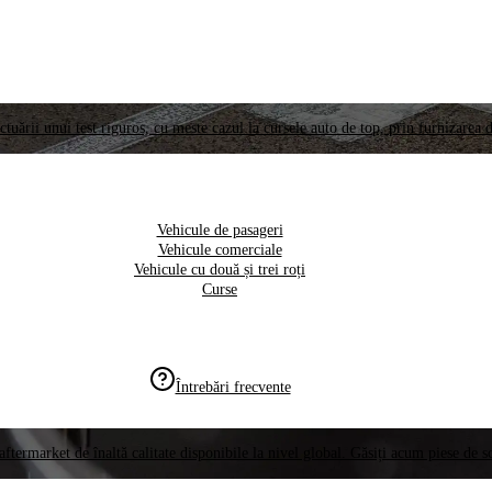
ctuării unui test riguros, cu meste cazul la cursele auto de top, prin furnizarea d
Vehicule de pasageri
Vehicule comerciale
Vehicule cu două și trei roți
Curse
Întrebări frecvente
aftermarket de înaltă calitate disponibile la nivel global. Găsiți acum piese de 