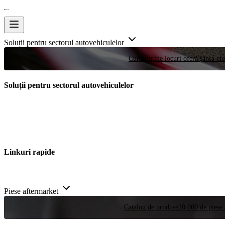
Soluții pentru sectorul autovehiculelor
Curse
Puține locuri oferă șansa efe
Soluții pentru sectorul autovehiculelor
Linkuri rapide
Piese aftermarket
Catalog de produse
20.000 de piese 