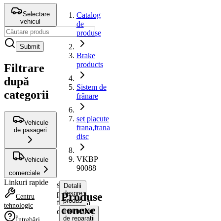
Selectare
Catalog
vehicul
de
produse
Submit
Brake
products
Filtrare
după
Sistem de
categorii
frânare
set placute
Vehicule
frana,frana
de pasageri
disc
VKBP
Vehicule
90088
comerciale
Linkuri rapide
set
Detalii
placute
despre
Produse
Centru
produs
frana,frana
tehnologic
conexe
disc
Instrucțiuni
de reparații
Întrebări