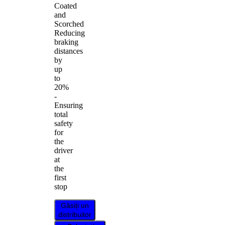
Coated
and
Scorched
Reducing
braking
distances
by
up
to
20%
-
Ensuring
total
safety
for
the
driver
at
the
first
stop
Găsiți un
distribuitor