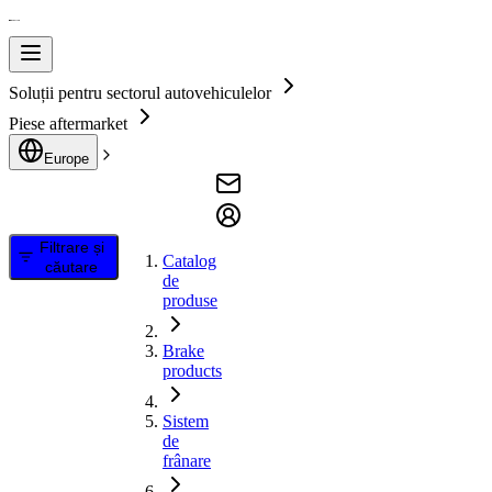
Soluții pentru sectorul autovehiculelor
Piese aftermarket
Europe
Filtrare și
Catalog
căutare
de
produse
Brake
products
Sistem
de
frânare