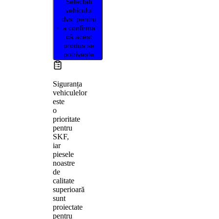
Selectați
vehiculul
dvs. pentru
a confirma
că acest
produs se
potrivește
Siguranța
vehiculelor
este
o
prioritate
pentru
SKF,
iar
piesele
noastre
de
calitate
superioară
sunt
proiectate
pentru