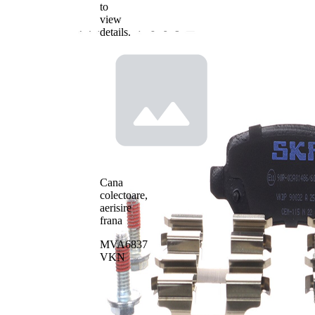
to
view
details.
Cana
colectoare,
aerisire
frana
MVA6837
VKN