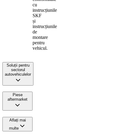
cu
instrucțiunile
SKF
și
instrucțiunile
de
montare
pentru
vehicul.
Soluții pentru
sectorul
autovehiculelor
Piese
aftermarket
Aflați mai
multe