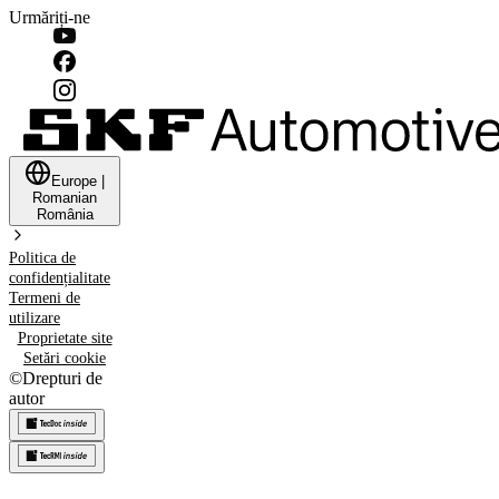
Urmăriți-ne
Europe
|
Romanian
România
Politica de
confidențialitate
Termeni de
utilizare
Proprietate site
Setări cookie
©
Drepturi de
autor