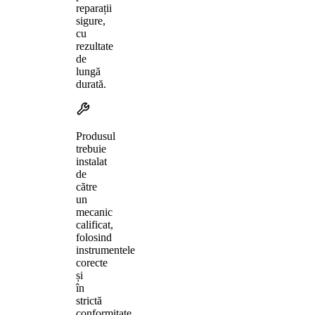
reparații
sigure,
cu
rezultate
de
lungă
durată.
Produsul
trebuie
instalat
de
către
un
mecanic
calificat,
folosind
instrumentele
corecte
și
în
strictă
conformitate