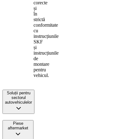
corecte
și
în
strictă
conformitate
cu
instrucțiunile
SKF
și
instrucțiunile
de
montare
pentru
vehicul.
Soluții pentru
sectorul
autovehiculelor
Piese
aftermarket