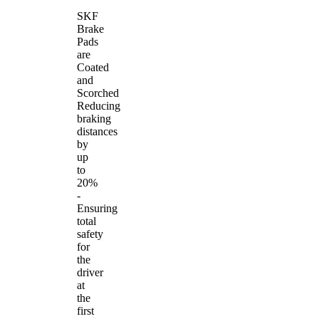
SKF
Brake
Pads
are
Coated
and
Scorched
Reducing
braking
distances
by
up
to
20%
-
Ensuring
total
safety
for
the
driver
at
the
first