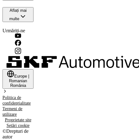
Aflați mai
multe
Urmăriți-ne
Europe
|
Romanian
România
Politica de
confidențialitate
Termeni de
utilizare
Proprietate site
Setări cookie
©
Drepturi de
autor