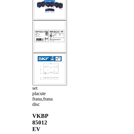
set
placute
frana,frana
disc
VKBP
85012
EV