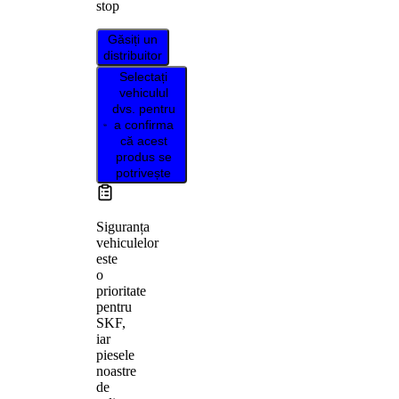
stop
Găsiți un
distribuitor
Selectați
vehiculul
dvs. pentru
a confirma
că acest
produs se
potrivește
Siguranța
vehiculelor
este
o
prioritate
pentru
SKF,
iar
piesele
noastre
de