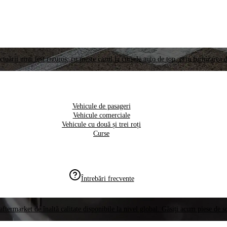
ctuării unui test riguros, cu meste cazul la cursele auto de top, prin furnizarea d
Vehicule de pasageri
Vehicule comerciale
Vehicule cu două și trei roți
Curse
Întrebări frecvente
aftermarket de înaltă calitate disponibile la nivel global. Găsiți acum piese de 