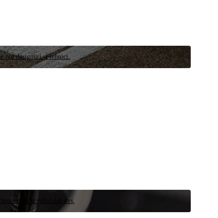
e noi designuri și tehnici.
schimb pentru vehiculul dvs.