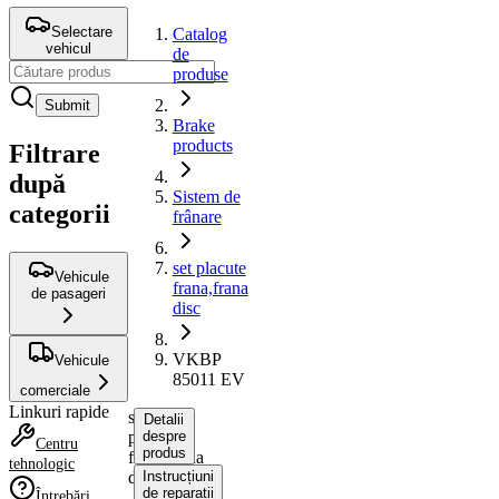
Selectare
Catalog
vehicul
de
produse
Submit
Brake
products
Filtrare
după
Sistem de
categorii
frânare
set placute
Vehicule
frana,frana
de pasageri
disc
VKBP
Vehicule
85011 EV
comerciale
Linkuri rapide
set
Detalii
placute
despre
Centru
produs
frana,frana
tehnologic
disc
Instrucțiuni
de reparații
Întrebări