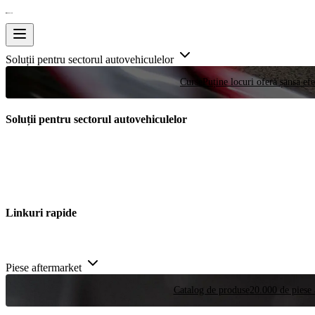
Soluții pentru sectorul autovehiculelor
Curse
Puține locuri oferă șansa efe
Soluții pentru sectorul autovehiculelor
Linkuri rapide
Piese aftermarket
Catalog de produse
20.000 de piese 