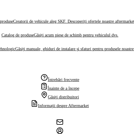
produse
Creatorii de vehicule aleg SKF. Descoperiți ofertele noastre aftermarke
Catalog de produse
Găsiți acum piese de schimb pentru vehiculul dvs.
ehnologic
Găsiți manuale, ghiduri de instalare și sfaturi pentru produsele noastre
Întrebări frecvente
Înainte de a începe
Găsiți distribuitori
Informații despre Aftermarket