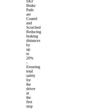
SKF
Brake
Pads
are
Coated
and
Scorched
Reducing
braking
distances
by
up
to
20%
-
Ensuring
total
safety
for
the
driver
at
the
first
stop