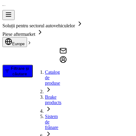
Soluții pentru sectorul autovehiculelor
Piese aftermarket
Europe
Filtrare și
Catalog
căutare
de
produse
Brake
products
Sistem
de
frânare