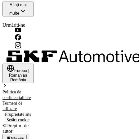
Aflați mai
multe
Urmăriți-ne
Europe
|
Romanian
România
Politica de
confidențialitate
Termeni de
utilizare
Proprietate site
Setări cookie
©
Drepturi de
autor