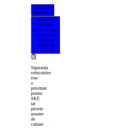
Găsiți un
distribuitor
Selectați
vehiculul
dvs. pentru
a confirma
că acest
produs se
potrivește
Siguranța
vehiculelor
este
o
prioritate
pentru
SKF,
iar
piesele
noastre
de
calitate