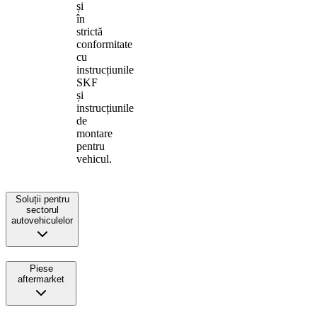
și
în
strictă
conformitate
cu
instrucțiunile
SKF
și
instrucțiunile
de
montare
pentru
vehicul.
Soluții pentru
sectorul
autovehiculelor
Piese
aftermarket