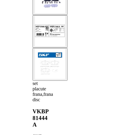
set
placute
frana,frana
disc
VKBP
81444
A