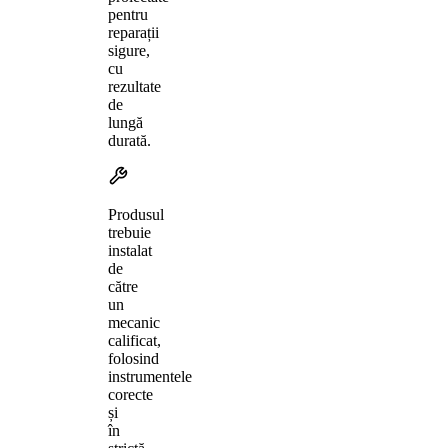
pentru
reparații
sigure,
cu
rezultate
de
lungă
durată.
Produsul
trebuie
instalat
de
către
un
mecanic
calificat,
folosind
instrumentele
corecte
și
în