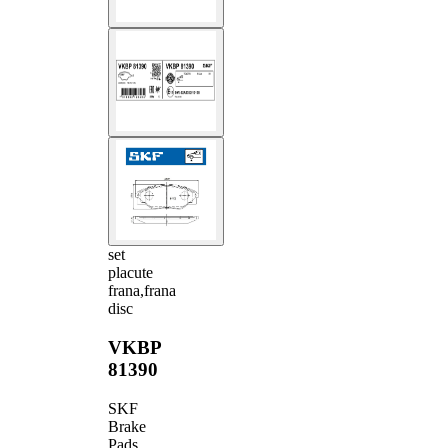
set
placute
frana,frana
disc
VKBP
81390
SKF
Brake
Pads