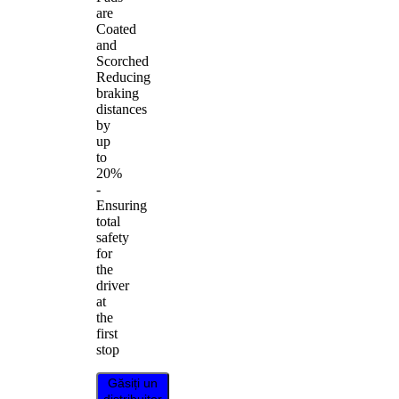
are
Coated
and
Scorched
Reducing
braking
distances
by
up
to
20%
-
Ensuring
total
safety
for
the
driver
at
the
first
stop
Găsiți un
distribuitor