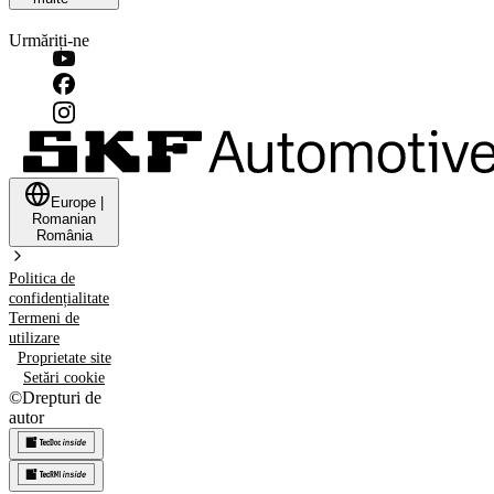
Urmăriți-ne
Europe
|
Romanian
România
Politica de
confidențialitate
Termeni de
utilizare
Proprietate site
Setări cookie
©
Drepturi de
autor