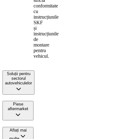
strictă
conformitate
cu
instrucțiunile
SKF
și
instrucțiunile
de
montare
pentru
vehicul.
Soluții pentru
sectorul
autovehiculelor
Piese
aftermarket
Aflați mai
multe