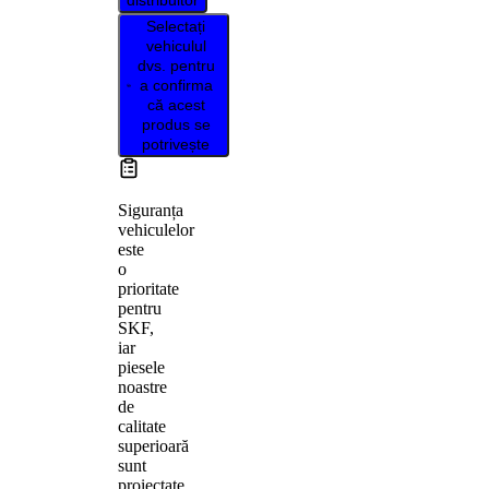
Selectați
vehiculul
dvs. pentru
a confirma
că acest
produs se
potrivește
Siguranța
vehiculelor
este
o
prioritate
pentru
SKF,
iar
piesele
noastre
de
calitate
superioară
sunt
proiectate