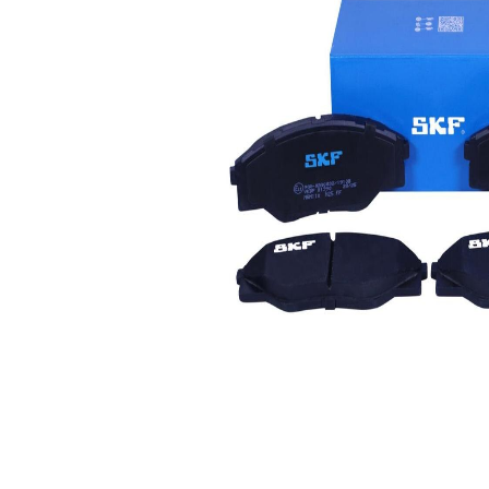
contact
indicator
avertizare
uzura
uzura
Sistem de
ADVICS
frânare
Numar
25246
WVA