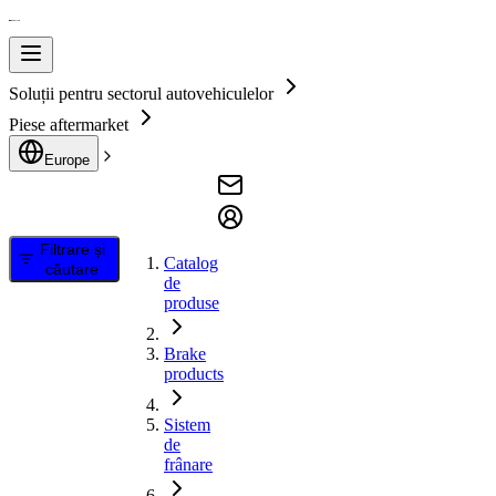
Soluții pentru sectorul autovehiculelor
Piese aftermarket
Europe
Filtrare și
Catalog
căutare
de
produse
Brake
products
Sistem
de
frânare