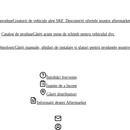
produse
Creatorii de vehicule aleg SKF. Descoperiți ofertele noastre aftermarke
Catalog de produse
Găsiți acum piese de schimb pentru vehiculul dvs.
ehnologic
Găsiți manuale, ghiduri de instalare și sfaturi pentru produsele noastre
Întrebări frecvente
Înainte de a începe
Găsiți distribuitori
Informații despre Aftermarket