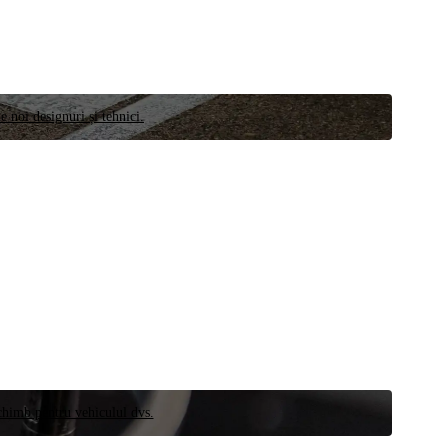
e noi designuri și tehnici.
schimb pentru vehiculul dvs.