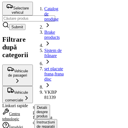
Selectare
Catalog
vehicul
de
produse
Submit
Brake
products
Filtrare
după
Sistem de
categorii
frânare
set placute
Vehicule
frana,frana
de pasageri
disc
VKBP
Vehicule
81339
comerciale
Linkuri rapide
set
Detalii
placute
despre
Centru
produs
frana,frana
tehnologic
disc
Instrucțiuni
de reparații
Întrebări