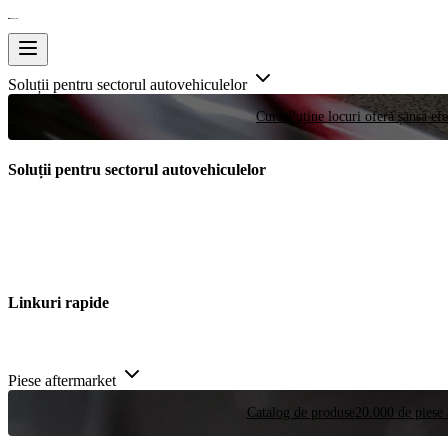
Soluții pentru sectorul autovehiculelor
Curse
Puține locuri oferă șansa efe
Soluții pentru sectorul autovehiculelor
Linkuri rapide
Piese aftermarket
Catalog de produse
20.000 de piese 