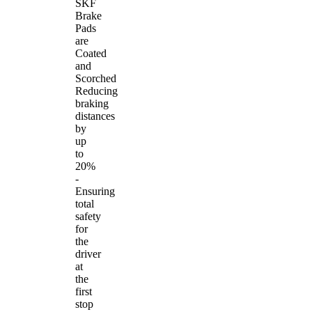
SKF
Brake
Pads
are
Coated
and
Scorched
Reducing
braking
distances
by
up
to
20%
-
Ensuring
total
safety
for
the
driver
at
the
first
stop