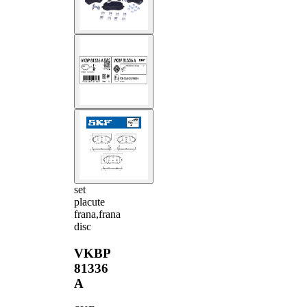
set
placute
frana,frana
disc
VKBP
81336
A