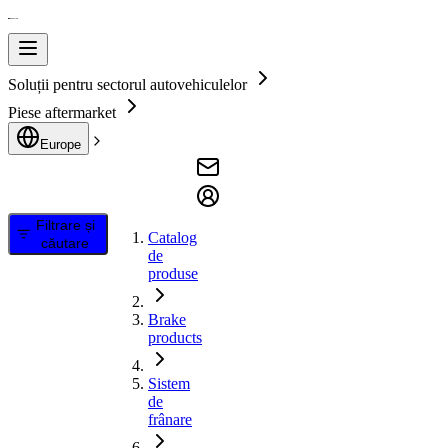
Soluții pentru sectorul autovehiculelor
Piese aftermarket
Europe
Filtrare și
Catalog
căutare
de
produse
Brake
products
Sistem
de
frânare