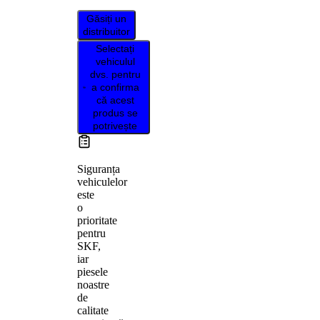
Găsiți un
distribuitor
Selectați
vehiculul
dvs. pentru
a confirma
că acest
produs se
potrivește
Siguranța
vehiculelor
este
o
prioritate
pentru
SKF,
iar
piesele
noastre
de
calitate