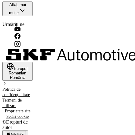
Aflați mai
multe
Urmăriți-ne
Europe
|
Romanian
România
Politica de
confidențialitate
Termeni de
utilizare
Proprietate site
Setări cookie
©
Drepturi de
autor