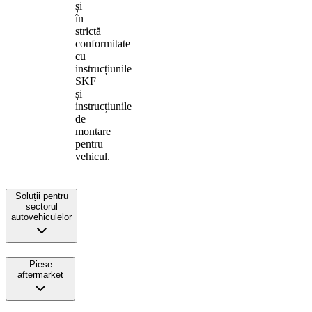
și
în
strictă
conformitate
cu
instrucțiunile
SKF
și
instrucțiunile
de
montare
pentru
vehicul.
Soluții pentru
sectorul
autovehiculelor
Piese
aftermarket