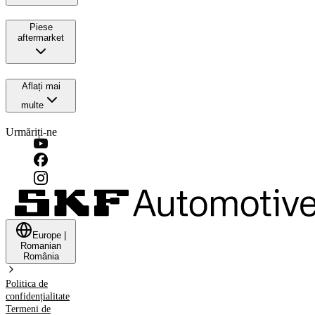
Piese
aftermarket
Aflați mai
multe
Urmăriți-ne
Europe
|
Romanian
România
Politica de
confidențialitate
Termeni de