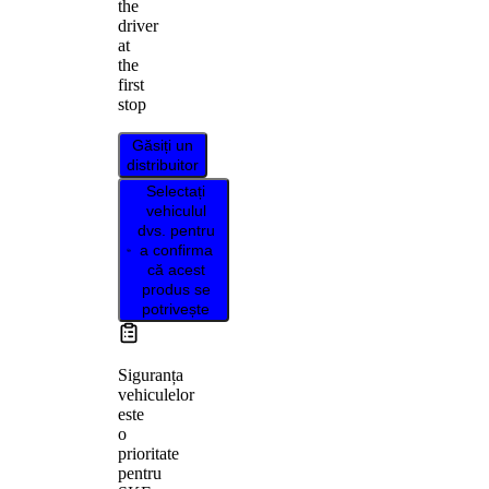
the
driver
at
the
first
stop
Găsiți un
distribuitor
Selectați
vehiculul
dvs. pentru
a confirma
că acest
produs se
potrivește
Siguranța
vehiculelor
este
o
prioritate
pentru