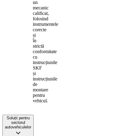
un
mecanic
calificat,
folosind
instrumentele
corecte
și
în
strictă
conformitate
cu
instrucțiunile
SKF
și
instrucțiunile
de
montare
pentru
vehicul.
Soluții pentru
sectorul
autovehiculelor