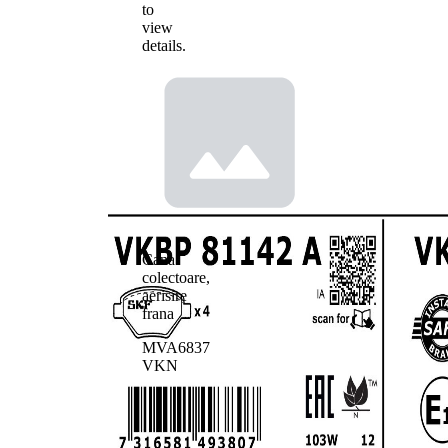
to
view
details.
Cana
colectoare,
aerisire
frana
MVA6837
VKN