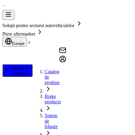
Soluții pentru sectorul autovehiculelor
Piese aftermarket
Europe
Filtrare și
Catalog
căutare
de
produse
Brake
products
Sistem
de
frânare