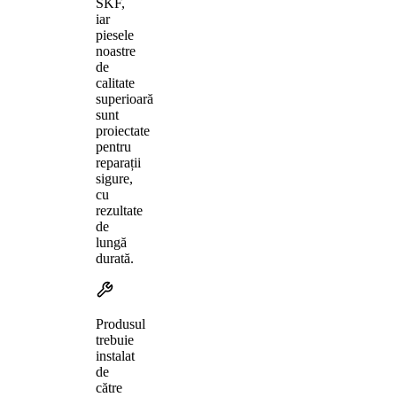
SKF,
iar
piesele
noastre
de
calitate
superioară
sunt
proiectate
pentru
reparații
sigure,
cu
rezultate
de
lungă
durată.
Produsul
trebuie
instalat
de
către