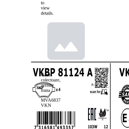
to
view
details.
Cana
colectoare,
aerisire
frana
MVA6837
VKN