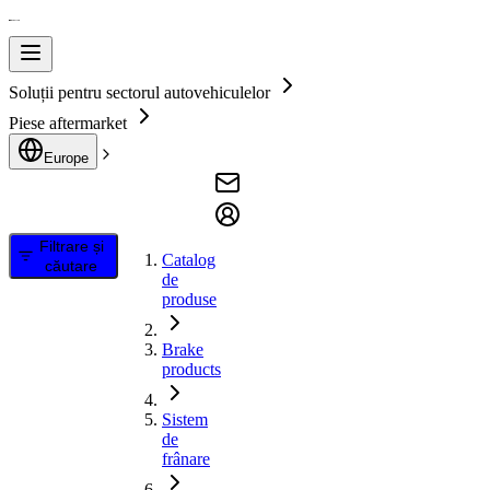
Soluții pentru sectorul autovehiculelor
Piese aftermarket
Europe
Filtrare și
Catalog
căutare
de
produse
Brake
products
Sistem
de
frânare