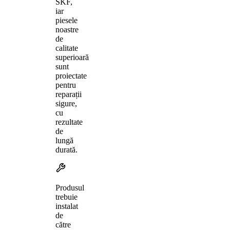
SKF,
iar
piesele
noastre
de
calitate
superioară
sunt
proiectate
pentru
reparații
sigure,
cu
rezultate
de
lungă
durată.
Produsul
trebuie
instalat
de
către