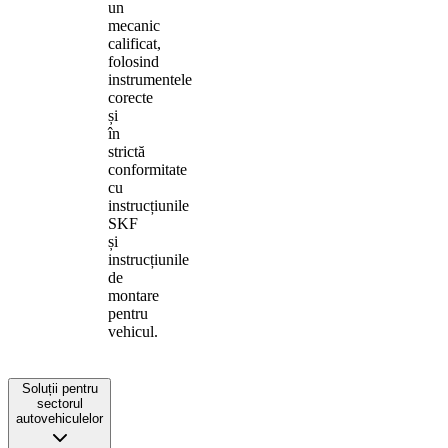
un
mecanic
calificat,
folosind
instrumentele
corecte
și
în
strictă
conformitate
cu
instrucțiunile
SKF
și
instrucțiunile
de
montare
pentru
vehicul.
Soluții pentru
sectorul
autovehiculelor