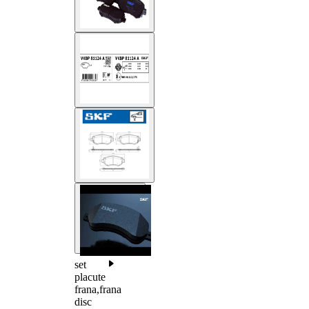
set
placute
frana,frana
disc