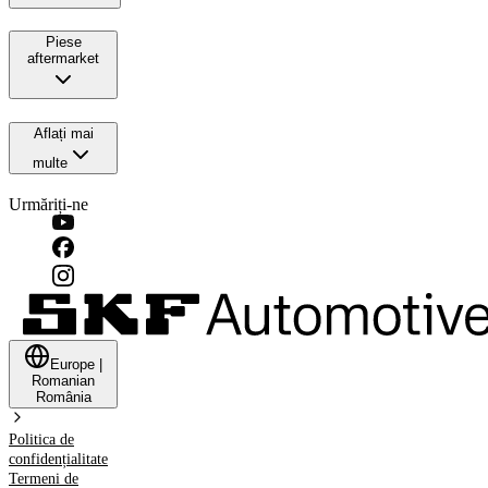
Piese
aftermarket
Aflați mai
multe
Urmăriți-ne
Europe
|
Romanian
România
Politica de
confidențialitate
Termeni de