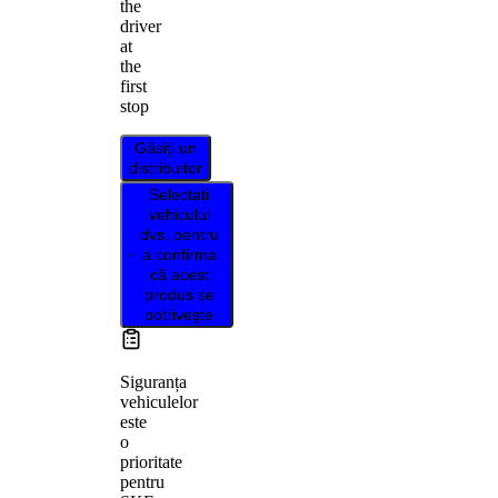
the
driver
at
the
first
stop
Găsiți un
distribuitor
Selectați
vehiculul
dvs. pentru
a confirma
că acest
produs se
potrivește
Siguranța
vehiculelor
este
o
prioritate
pentru