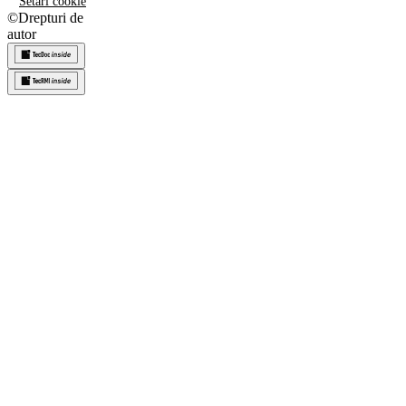
Setări cookie
©
Drepturi de
autor