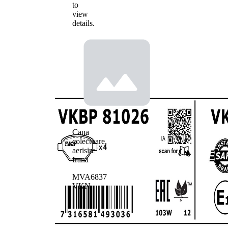
to
view
details.
Cana
colectoare,
aerisire
frana
MVA6837
VKN