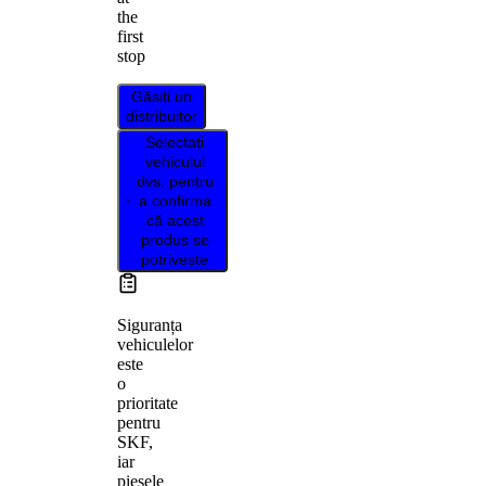
the
first
stop
Găsiți un
distribuitor
Selectați
vehiculul
dvs. pentru
a confirma
că acest
produs se
potrivește
Siguranța
vehiculelor
este
o
prioritate
pentru
SKF,
iar
piesele