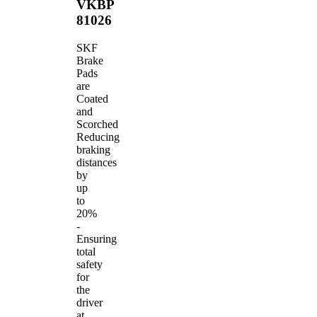
VKBP
81026
SKF
Brake
Pads
are
Coated
and
Scorched
Reducing
braking
distances
by
up
to
20%
-
Ensuring
total
safety
for
the
driver
at