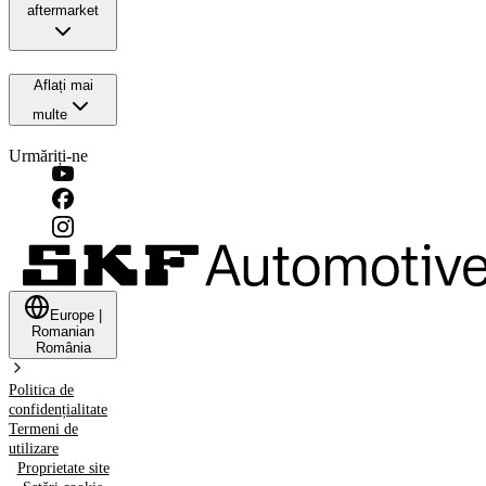
aftermarket
Aflați mai
multe
Urmăriți-ne
Europe
|
Romanian
România
Politica de
confidențialitate
Termeni de
utilizare
Proprietate site