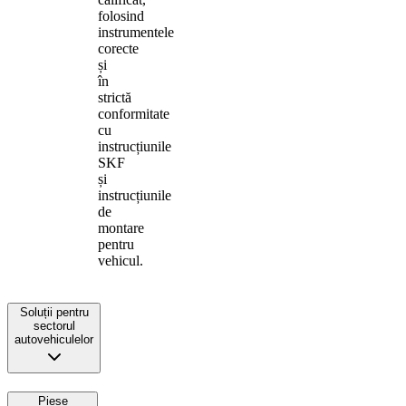
folosind
instrumentele
corecte
și
în
strictă
conformitate
cu
instrucțiunile
SKF
și
instrucțiunile
de
montare
pentru
vehicul.
Soluții pentru
sectorul
autovehiculelor
Piese