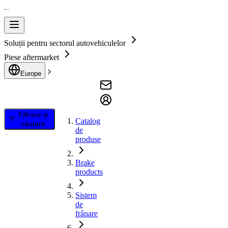
Soluții pentru sectorul autovehiculelor
Piese aftermarket
Europe
Filtrare și
Catalog
căutare
de
produse
Brake
products
Sistem
de
frânare