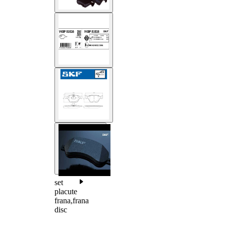
set
placute
frana,frana
disc