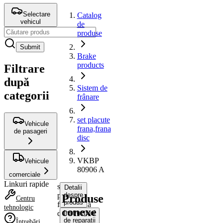
Selectare
Catalog
vehicul
de
produse
Submit
Brake
products
Filtrare
după
Sistem de
categorii
frânare
set placute
Vehicule
frana,frana
de pasageri
disc
VKBP
Vehicule
80906 A
comerciale
Linkuri rapide
set
Detalii
placute
despre
Produse
Centru
produs
frana,frana
tehnologic
conexe
disc
Instrucțiuni
de reparații
Întrebări