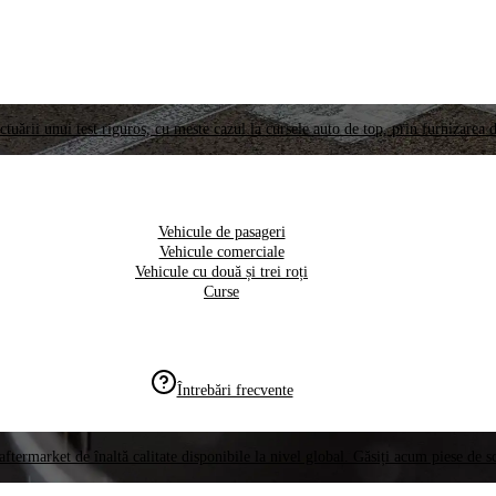
ctuării unui test riguros, cu meste cazul la cursele auto de top, prin furnizarea d
Vehicule de pasageri
Vehicule comerciale
Vehicule cu două și trei roți
Curse
Întrebări frecvente
aftermarket de înaltă calitate disponibile la nivel global. Găsiți acum piese de 