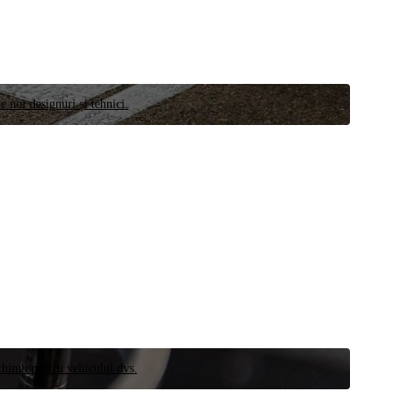
e noi designuri și tehnici.
schimb pentru vehiculul dvs.