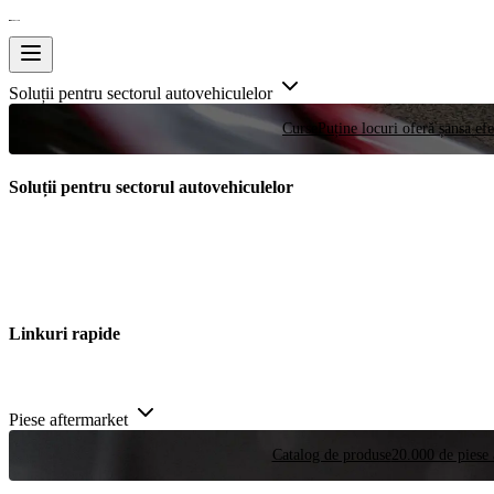
Soluții pentru sectorul autovehiculelor
Curse
Puține locuri oferă șansa efe
Soluții pentru sectorul autovehiculelor
Linkuri rapide
Piese aftermarket
Catalog de produse
20.000 de piese 