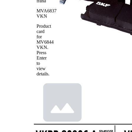
frana
Numar
21349
MVA6837
WVA
VKN
Numar de
4
placute
Product
card
for
MV6844
VKN
.
Press
Enter
to
view
details.