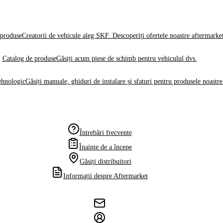
produse
Creatorii de vehicule aleg SKF. Descoperiți ofertele noastre aftermarke
Catalog de produse
Găsiți acum piese de schimb pentru vehiculul dvs.
ehnologic
Găsiți manuale, ghiduri de instalare și sfaturi pentru produsele noastre
Întrebări frecvente
Înainte de a începe
Găsiți distribuitori
Informații despre Aftermarket