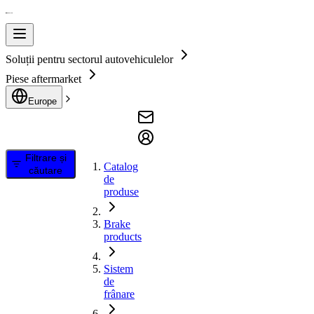
Soluții pentru sectorul autovehiculelor
Piese aftermarket
Europe
Filtrare și
Catalog
căutare
de
produse
Brake
products
Sistem
de
frânare