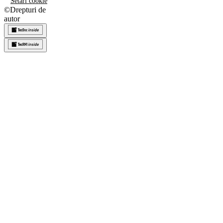
Setări cookie
©
Drepturi de
autor