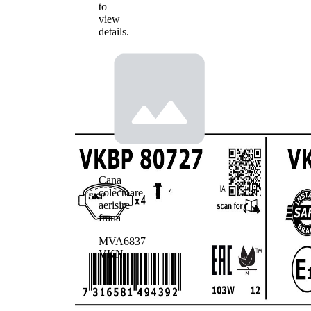
to
view
details.
Cana
colectoare,
aerisire
frana
MVA6837
VKN