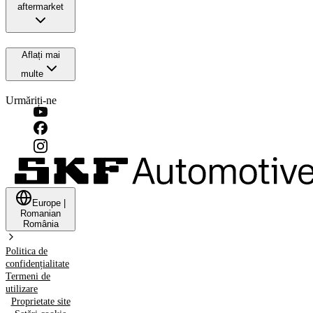
aftermarket
Aflați mai
multe
Urmăriți-ne
Europe
|
Romanian
România
Politica de
confidențialitate
Termeni de
utilizare
Proprietate site