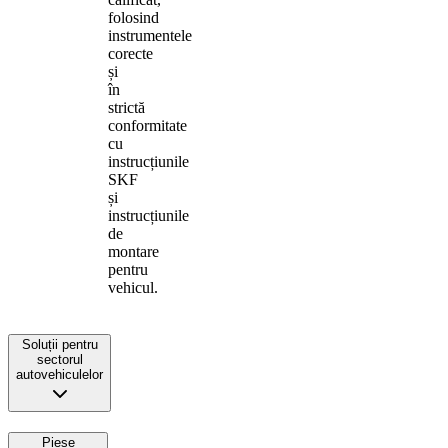
folosind
instrumentele
corecte
și
în
strictă
conformitate
cu
instrucțiunile
SKF
și
instrucțiunile
de
montare
pentru
vehicul.
Soluții pentru
sectorul
autovehiculelor
Piese