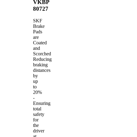
VKBP
80727
SKF
Brake
Pads
are
Coated
and
Scorched
Reducing
braking
distances
by
up
to
20%
-
Ensuring
total
safety
for
the
driver
at