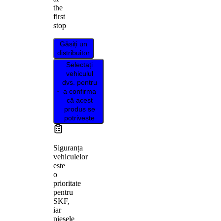
the
first
stop
Găsiți un
distribuitor
Selectați
vehiculul
dvs. pentru
a confirma
că acest
produs se
potrivește
Siguranța
vehiculelor
este
o
prioritate
pentru
SKF,
iar
piesele