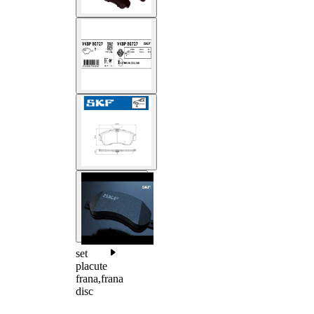
set
placute
frana,frana
disc