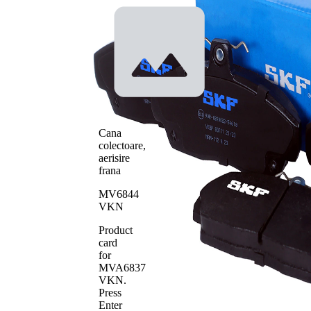
nu pt.
indicator
Contact
indicator
indicator
de
uzura
avertizare
uzură
pregătit
cu
Placuta de
muchie
frana
tesita
Cana
Sistem de
TRW
colectoare,
frânare
aerisire
Numar
21515
frana
WVA
Numar de
MV6844
4
placute
VKN
Product
card
for
MVA6837
VKN
.
Press
Enter