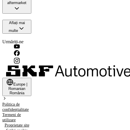
aftermarket
Aflați mai
multe
Urmăriți-ne
Europe
|
Romanian
România
Politica de
confidențialitate
Termeni de
utilizare
Proprietate site