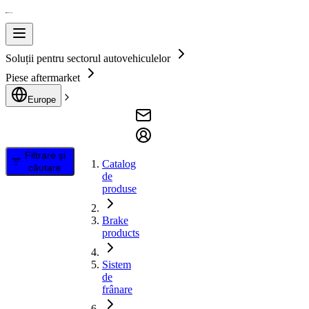
Soluții pentru sectorul autovehiculelor
Piese aftermarket
Europe
Filtrare și
Catalog
căutare
de
produse
Brake
products
Sistem
de
frânare