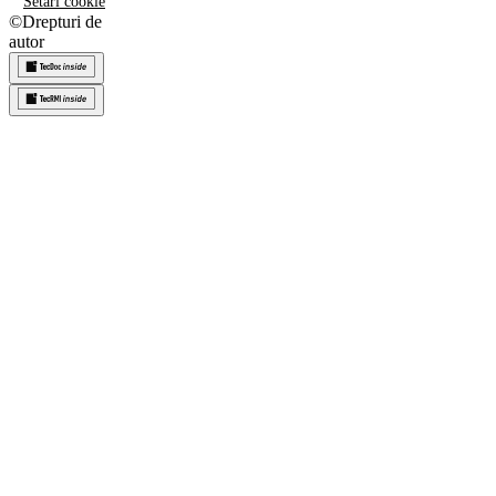
Setări cookie
©
Drepturi de
autor