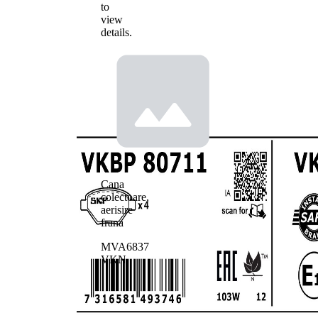
to
view
details.
Cana
colectoare,
aerisire
frana
MVA6837
VKN