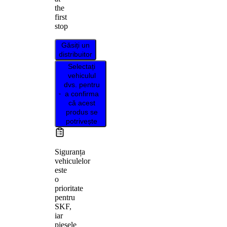
the
first
stop
Găsiți un
distribuitor
Selectați
vehiculul
dvs. pentru
a confirma
că acest
produs se
potrivește
Siguranța
vehiculelor
este
o
prioritate
pentru
SKF,
iar
piesele