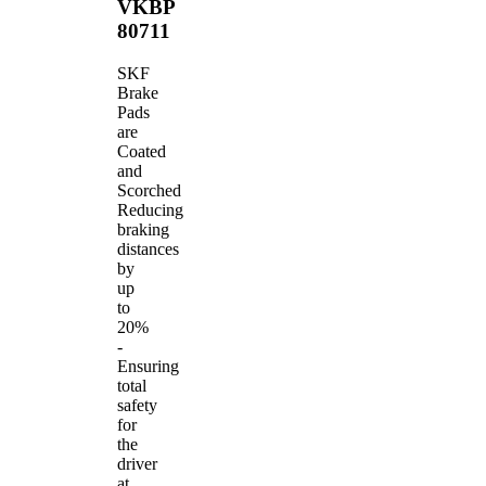
VKBP
80711
SKF
Brake
Pads
are
Coated
and
Scorched
Reducing
braking
distances
by
up
to
20%
-
Ensuring
total
safety
for
the
driver
at