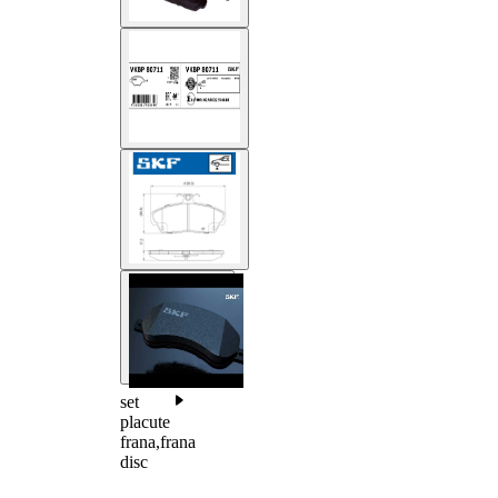
set
placute
frana,frana
disc