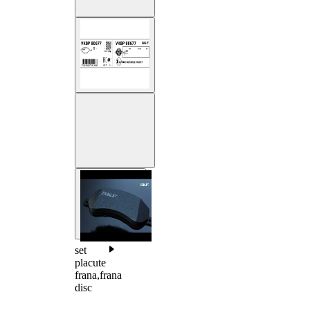
set
placute
frana,frana
disc