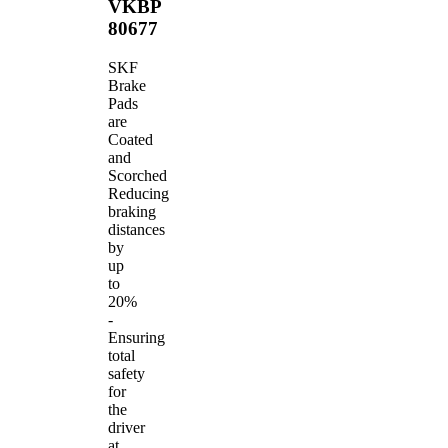
VKBP
80677
SKF
Brake
Pads
are
Coated
and
Scorched
Reducing
braking
distances
by
up
to
20%
-
Ensuring
total
safety
for
the
driver
at