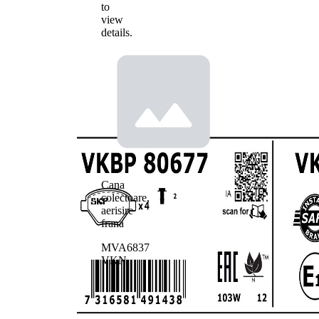
to
view
details.
Cana
colectoare,
aerisire
frana
MVA6837
VKN