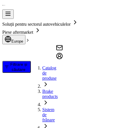
Soluții pentru sectorul autovehiculelor
Piese aftermarket
Europe
Filtrare și
Catalog
căutare
de
produse
Brake
products
Sistem
de
frânare