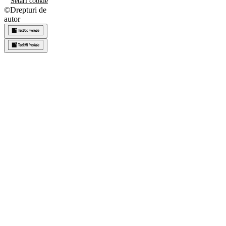
Setări cookie
©
Drepturi de
autor