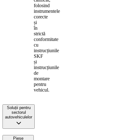
folosind
instrumentele
corecte
și
în
strictă
conformitate
cu
instrucțiunile
SKF
și
instrucțiunile
de
montare
pentru
vehicul.
Soluții pentru
sectorul
autovehiculelor
Piese