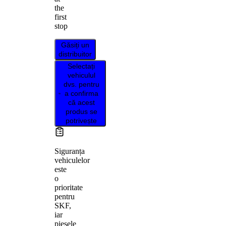
the
first
stop
Găsiți un
distribuitor
Selectați
vehiculul
dvs. pentru
a confirma
că acest
produs se
potrivește
Siguranța
vehiculelor
este
o
prioritate
pentru
SKF,
iar
piesele