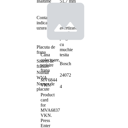
Înaltime
51,7 mm
nu pt.
indicator
Contact
indicator
indicator
de
uzura
avertizare
uzură
pregătit
cu
Placuta de
muchie
frana
Cana
tesita
colectoare,
Sistem de
Bosch
aerisire
frânare
frana
Numar
24072
WVA
MV6844
Numar de
VKN
4
placute
Product
card
for
MVA6837
VKN
.
Press
Enter