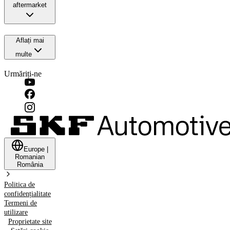
aftermarket
Aflați mai
multe
Urmăriți-ne
Europe
|
Romanian
România
Politica de
confidențialitate
Termeni de
utilizare
Proprietate site