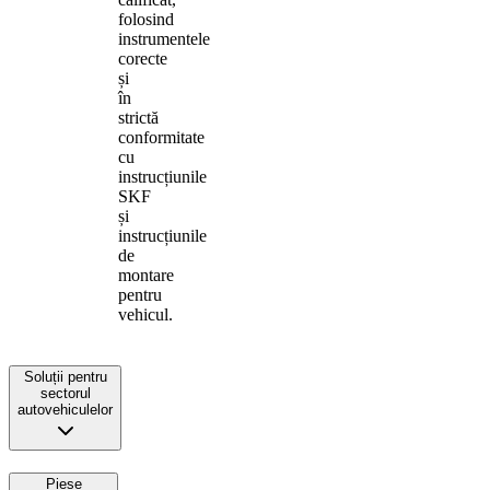
folosind
instrumentele
corecte
și
în
strictă
conformitate
cu
instrucțiunile
SKF
și
instrucțiunile
de
montare
pentru
vehicul.
Soluții pentru
sectorul
autovehiculelor
Piese