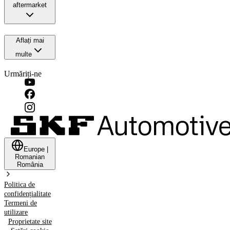
aftermarket
Aflați mai
multe
Urmăriți-ne
Europe
|
Romanian
România
Politica de
confidențialitate
Termeni de
utilizare
Proprietate site