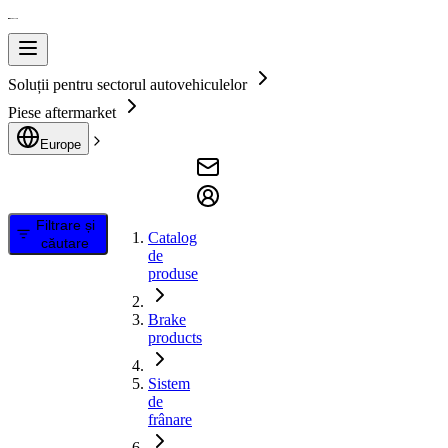
Soluții pentru sectorul autovehiculelor
Piese aftermarket
Europe
Filtrare și
Catalog
căutare
de
produse
Brake
products
Sistem
de
frânare