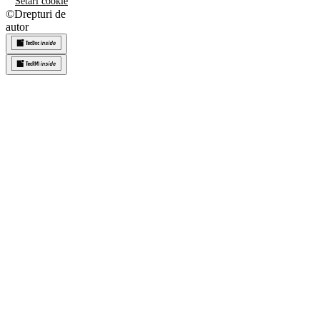
Setări cookie
©
Drepturi de
autor