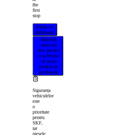
the
first
stop
Găsiți un
distribuitor
Selectați
vehiculul
dvs. pentru
a confirma
că acest
produs se
potrivește
Siguranța
vehiculelor
este
o
prioritate
pentru
SKF,
iar
piesele