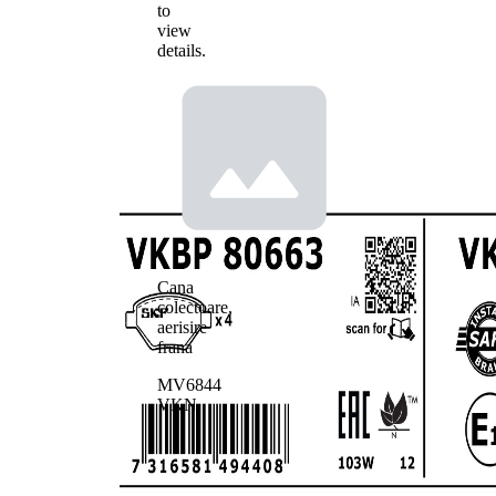
to
view
details.
Cana
colectoare,
aerisire
frana
MV6844
VKN