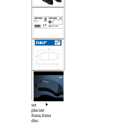
set
placute
frana,frana
disc