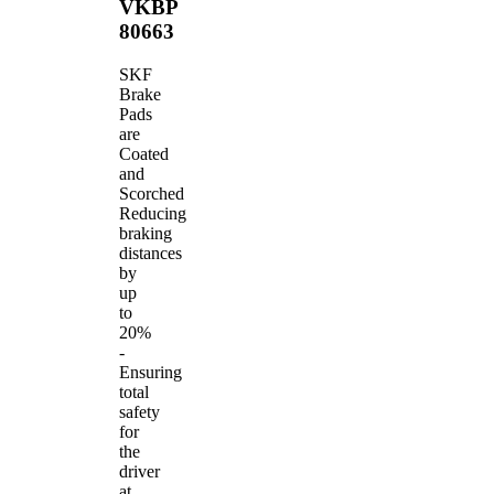
VKBP
80663
SKF
Brake
Pads
are
Coated
and
Scorched
Reducing
braking
distances
by
up
to
20%
-
Ensuring
total
safety
for
the
driver
at