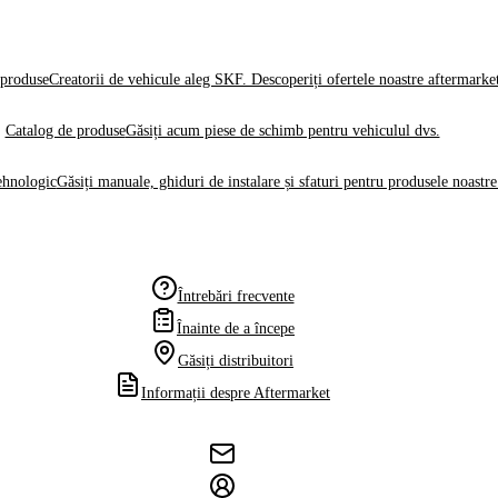
produse
Creatorii de vehicule aleg SKF. Descoperiți ofertele noastre aftermarke
Catalog de produse
Găsiți acum piese de schimb pentru vehiculul dvs.
ehnologic
Găsiți manuale, ghiduri de instalare și sfaturi pentru produsele noastre
Întrebări frecvente
Înainte de a începe
Găsiți distribuitori
Informații despre Aftermarket