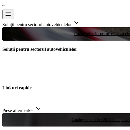
Soluții pentru sectorul autovehiculelor
Curse
Puține locuri oferă șansa efe
Soluții pentru sectorul autovehiculelor
Linkuri rapide
Piese aftermarket
Catalog de produse
20.000 de piese 