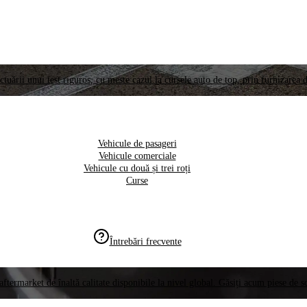
ctuării unui test riguros, cu meste cazul la cursele auto de top, prin furnizarea d
Vehicule de pasageri
Vehicule comerciale
Vehicule cu două și trei roți
Curse
Întrebări frecvente
aftermarket de înaltă calitate disponibile la nivel global. Găsiți acum piese de 