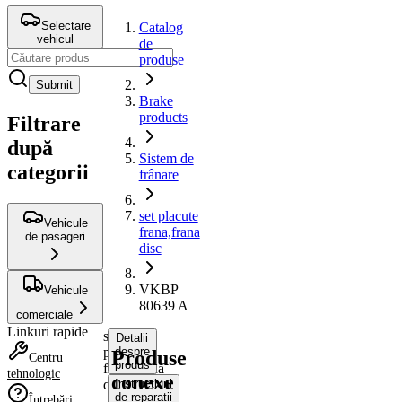
Selectare
Catalog
vehicul
de
produse
Submit
Brake
products
Filtrare
după
Sistem de
categorii
frânare
set placute
Vehicule
frana,frana
de pasageri
disc
VKBP
Vehicule
80639 A
comerciale
Linkuri rapide
set
Detalii
placute
despre
Produse
Centru
produs
frana,frana
tehnologic
conexe
disc
Instrucțiuni
de reparații
Întrebări