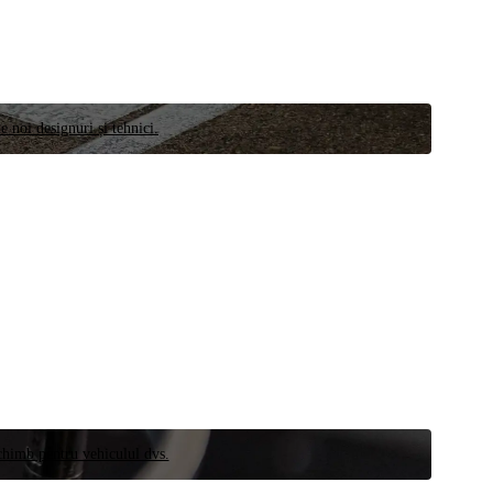
e noi designuri și tehnici.
schimb pentru vehiculul dvs.