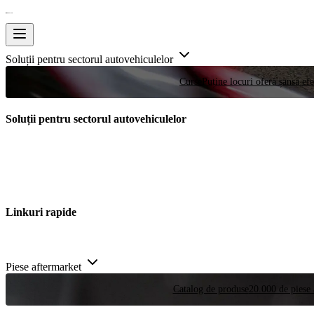
Soluții pentru sectorul autovehiculelor
Curse
Puține locuri oferă șansa efe
Soluții pentru sectorul autovehiculelor
Linkuri rapide
Piese aftermarket
Catalog de produse
20.000 de piese 