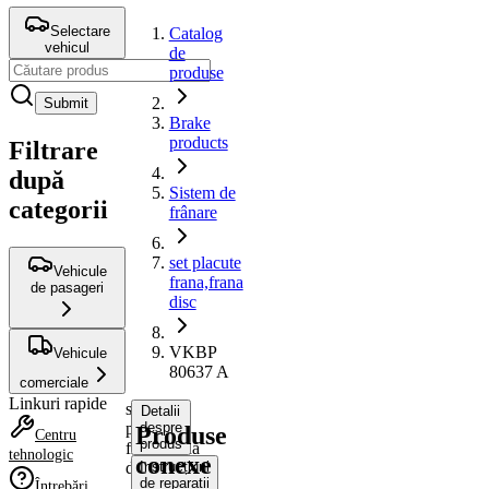
Selectare
Catalog
vehicul
de
produse
Submit
Brake
products
Filtrare
după
Sistem de
categorii
frânare
set placute
Vehicule
frana,frana
de pasageri
disc
VKBP
Vehicule
80637 A
comerciale
Linkuri rapide
set
Detalii
placute
despre
Produse
Centru
produs
frana,frana
tehnologic
conexe
disc
Instrucțiuni
de reparații
Întrebări