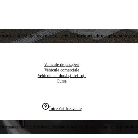
ctuării unui test riguros, cu meste cazul la cursele auto de top, prin furnizarea d
Vehicule de pasageri
Vehicule comerciale
Vehicule cu două și trei roți
Curse
Întrebări frecvente
aftermarket de înaltă calitate disponibile la nivel global. Găsiți acum piese de 