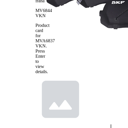
frana
Numar WVA
24502
MV6844
Numar WVA
24503
VKN
Numar de
4
placute
Product
card
for
MVA6837
VKN
.
Press
Enter
to
view
details.