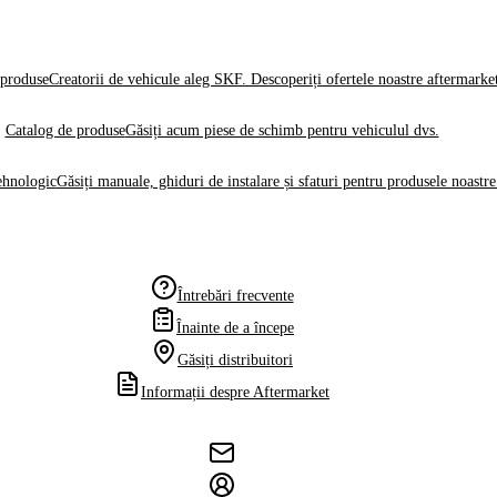
produse
Creatorii de vehicule aleg SKF. Descoperiți ofertele noastre aftermarke
Catalog de produse
Găsiți acum piese de schimb pentru vehiculul dvs.
ehnologic
Găsiți manuale, ghiduri de instalare și sfaturi pentru produsele noastre
Întrebări frecvente
Înainte de a începe
Găsiți distribuitori
Informații despre Aftermarket