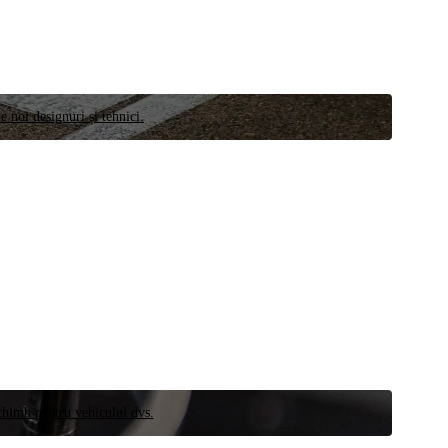
e noi designuri și tehnici.
schimb pentru vehiculul dvs.